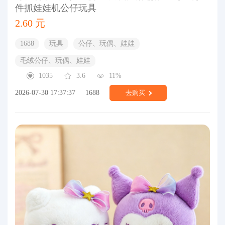
件抓娃娃机公仔玩具
2.60 元
1688
玩具
公仔、玩偶、娃娃
毛绒公仔、玩偶、娃娃
1035
3.6
11%
2026-07-30 17:37:37
1688
去购买