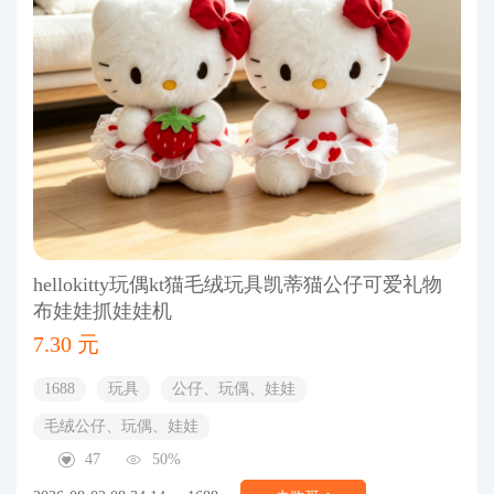
hellokitty玩偶kt猫毛绒玩具凯蒂猫公仔可爱礼物
布娃娃抓娃娃机
7.30 元
1688
玩具
公仔、玩偶、娃娃
毛绒公仔、玩偶、娃娃
47
50%