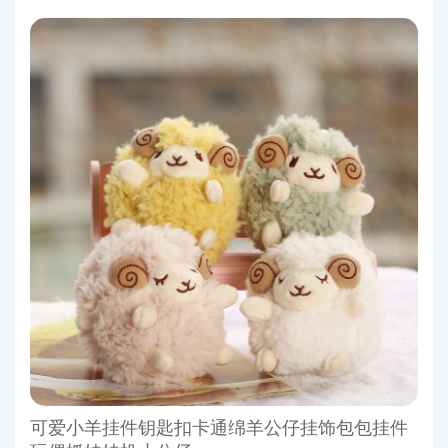
可爱小羊挂件钥匙扣卡通绵羊公仔挂饰包包挂件