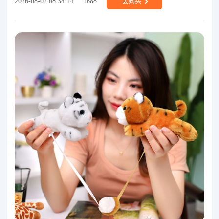
2026-08-02 08:34:14
1688
去购买