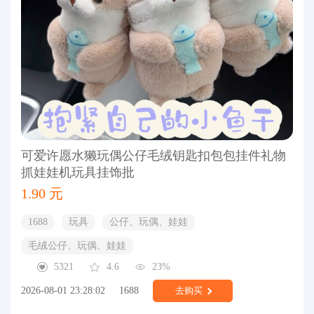
可爱许愿水獭玩偶公仔毛绒钥匙扣包包挂件礼物
抓娃娃机玩具挂饰批
1.90 元
1688
玩具
公仔、玩偶、娃娃
毛绒公仔、玩偶、娃娃
5321
4.6
23%
2026-08-01 23:28:02
1688
去购买