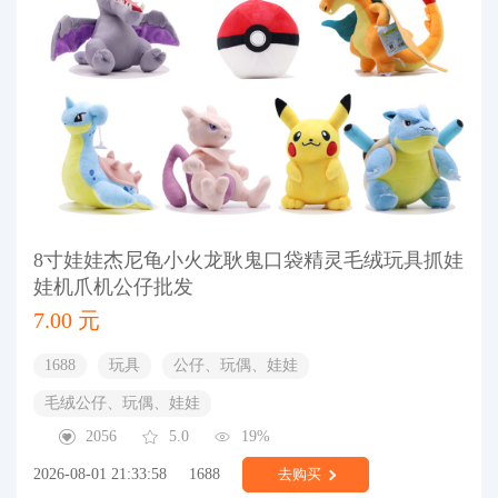
8寸娃娃杰尼龟小火龙耿鬼口袋精灵毛绒玩具抓娃
娃机爪机公仔批发
7.00 元
1688
玩具
公仔、玩偶、娃娃
毛绒公仔、玩偶、娃娃
2056
5.0
19%
2026-08-01 21:33:58
1688
去购买