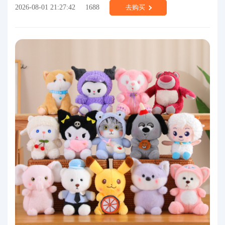
2026-08-01 21:27:42
1688
去购买