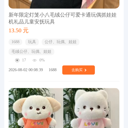
新年限定灯笼小八毛绒公仔可爱卡通玩偶抓娃娃
机礼品儿童安抚玩具
13.50 元
1688
玩具
公仔、玩偶、娃娃
毛绒公仔、玩偶、娃娃
17
0%
2026-08-02 00:08:39
1688
去购买