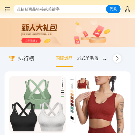
代购
首页
中国商品代购
排行榜
国际爆品
老式羊毛毯
12.00-20 truck inn
集运服务
爆品推荐
查询运单
最新公告
物流资讯