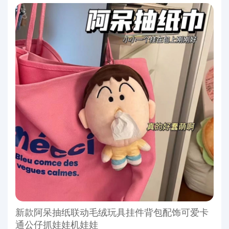
新款阿呆抽纸联动毛绒玩具挂件背包配饰可爱卡
通公仔抓娃娃机娃娃