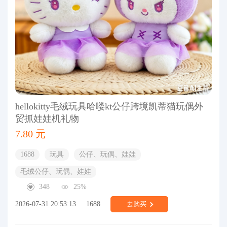
hellokitty毛绒玩具哈喽kt公仔跨境凯蒂猫玩偶外
贸抓娃娃机礼物
7.80 元
1688
玩具
公仔、玩偶、娃娃
毛绒公仔、玩偶、娃娃
348
25%
2026-07-31 20:53:13
1688
去购买