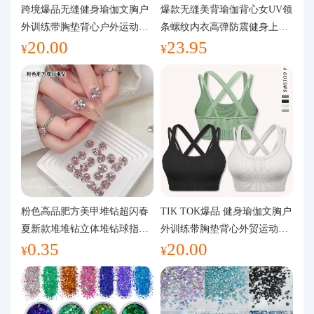
代购问答
跨境爆品无缝健身瑜伽文胸户
爆款无缝美背瑜伽背心女UV领
外训练带胸垫背心户外运动瑜
条螺纹内衣高弹防震健身上装
20.00
23.95
伽服女
运动文胸
关于我们
¥
¥
粉色高品肥方美甲堆钻超闪春
TIK TOK爆品 健身瑜伽文胸户
夏新款堆堆钻立体堆钻球指甲
外训练带胸垫背心外贸运动瑜
0.35
20.00
装饰品
伽服女
¥
¥