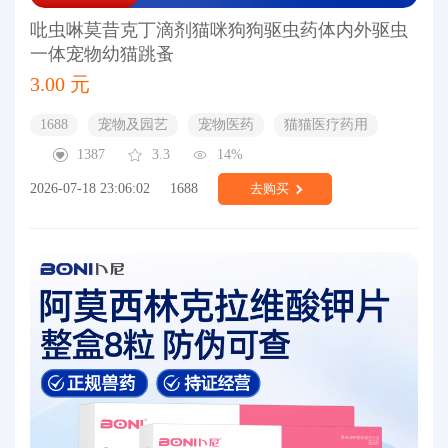
吡虫啉莫昔克丁滴剂猫咪狗狗驱虫药体内外驱虫
一体宠物幼猫跳蚤
3.00 元
1688
宠物及园艺
宠物医药
猫猫医疗药用
1387
3.3
14%
2026-07-18 23:06:02
1688
去购买