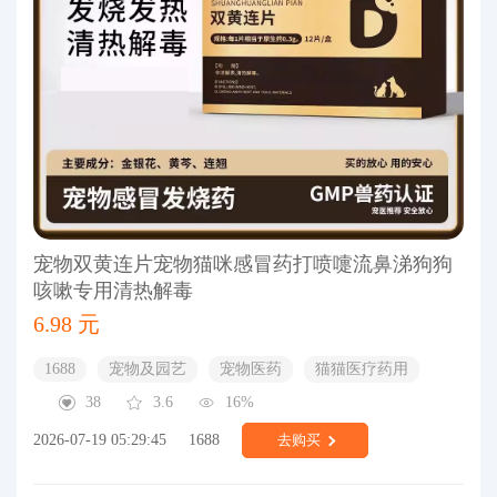
宠物双黄连片宠物猫咪感冒药打喷嚏流鼻涕狗狗
咳嗽专用清热解毒
6.98 元
1688
宠物及园艺
宠物医药
猫猫医疗药用
38
3.6
16%
2026-07-19 05:29:45
1688
去购买