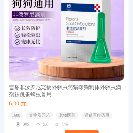
雪貂非泼罗尼宠物外驱虫药猫咪狗狗体外驱虫滴
剂祛跳蚤蜱虫兽用
6.00 元
1688
宠物及园艺
宠物医药
猫猫医疗药用
305
5.0
9%