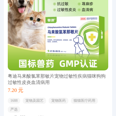
粤迪马来酸氯苯那敏片宠物过敏性疾病猫咪狗狗
过敏性皮炎血清病用
7.20 元
1688
宠物及园艺
宠物医药
猫猫医疗药用
严选