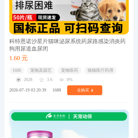
科特恩诺沙星片猫咪泌尿系统药尿路感染消炎药
狗用尿道血尿闭
1.60 元
1688
宠物及园艺
宠物医药
猫猫医疗药用
2028
3.6
0%
2026-07-19 03:20:39
1688
去购买