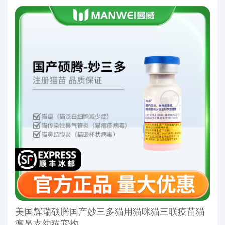
美国辉瑞硕腾国产妙三多猫用猫咪猫三联疫苗猫
瘟鼻支幼猫宠物