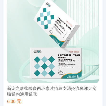
新宠之康盐酸多西环素片猫鼻支消炎流鼻涕犬窝
咳猫狗通用猫咪
6.00 元