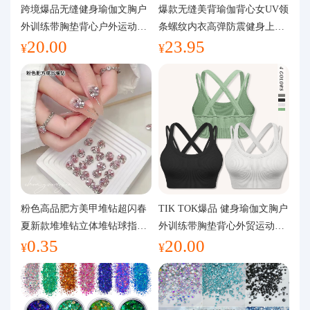
代购问答
跨境爆品无缝健身瑜伽文胸户
爆款无缝美背瑜伽背心女UV领
外训练带胸垫背心户外运动瑜
条螺纹内衣高弹防震健身上装
20.00
23.95
伽服女
运动文胸
关于我们
¥
¥
粉色高品肥方美甲堆钻超闪春
TIK TOK爆品 健身瑜伽文胸户
夏新款堆堆钻立体堆钻球指甲
外训练带胸垫背心外贸运动瑜
0.35
20.00
装饰品
伽服女
¥
¥