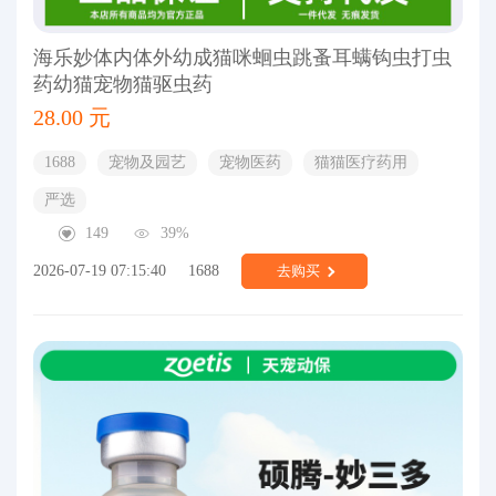
海乐妙体内体外幼成猫咪蛔虫跳蚤耳螨钩虫打虫
药幼猫宠物猫驱虫药
28.00 元
1688
宠物及园艺
宠物医药
猫猫医疗药用
严选
149
39%
2026-07-19 07:15:40
1688
去购买