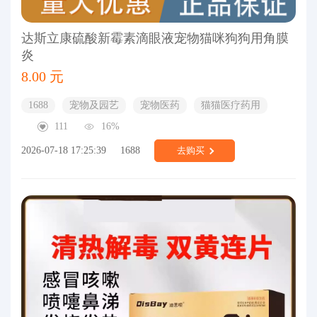
达斯立康硫酸新霉素滴眼液宠物猫咪狗狗用角膜
炎
8.00 元
1688
宠物及园艺
宠物医药
猫猫医疗药用
111
16%
2026-07-18 17:25:39
1688
去购买