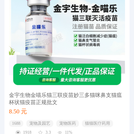
金宇生物金喵乐猫三联疫苗妙三多猫咪鼻支猫瘟
杯状猫疫苗正规批文
8.50 元
1688
宠物及园艺
宠物医药
猫猫医疗药用
1918
3.3
11%