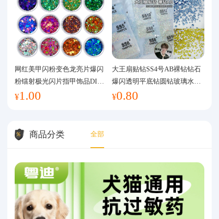
网红美甲闪粉变色龙亮片爆闪
大王扇贴钻SS4号AB裸钻钻石
粉镭射极光闪片指甲饰品DIY
爆闪透明平底钻圆钻玻璃水钻
1.00
0.80
手工流麻
美甲钻饰
¥
¥
商品分类
全部