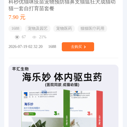
科秒优猫咪疫苗宠物预防猫鼻支猫瘟狂犬成猫幼
猫一套自打育苗套餐
7.90 元
1688
宠物及园艺
宠物医药
猫猫医疗药用
67
21%
2026-07-19 02:32:20
1688
去购买