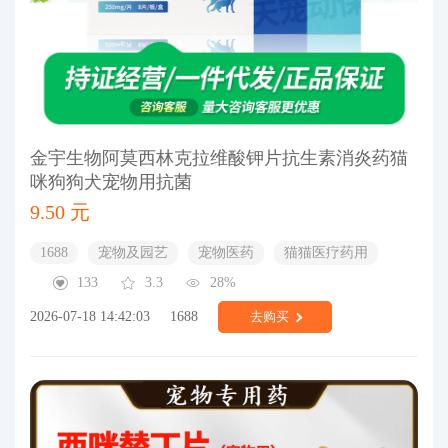
金宇生物阿莫西林克拉维酸钾片抗生素消炎药猫
咪狗狗犬宠物用抗菌
9.50 元
1688
宠物及园艺
宠物医药
猫猫医疗药用
133
3.3
28%
2026-07-18 14:42:03
1688
去购买