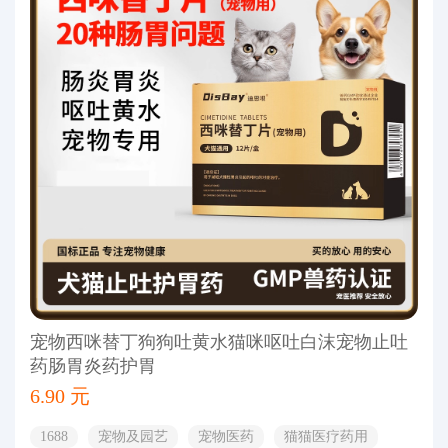
宠物西咪替丁狗狗吐黄水猫咪呕吐白沫宠物止吐
药肠胃炎药护胃
6.90 元
1688
宠物及园艺
宠物医药
猫猫医疗药用