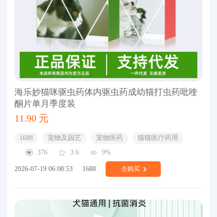
海乐妙猫咪驱虫药体内驱虫药成幼猫打虫药吡喹
酮片单月季度装
11.90 元
1688
宠物及园艺
宠物医药
猫猫医疗药用
376
3.6
9%
2026-07-19 06:08:53
1688
去购买