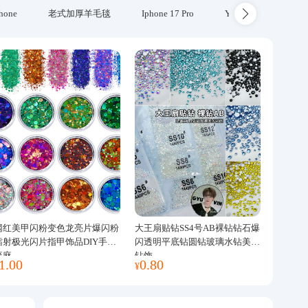
hone
老式加厚羊毛毯
Iphone 17 Pro
Yubikey
防火
网红美甲闪粉变色龙亮片爆闪粉
大王扇贴钻SS4号AB裸钻钻石爆
镭射极光闪片指甲饰品DIY手工
闪透明平底钻圆钻玻璃水钻美甲
流麻
钻饰
1.00
0.80
¥