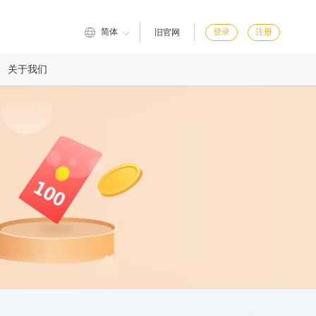
简体
登录
注册
旧官网
关于我们