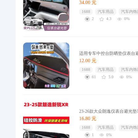
34.00 元
1688
汽车用品
汽车内饰
2
4.3
0%
适用专车中控台防晒垫仪表台
12.00 元
1688
汽车用品
汽车内饰
61
5.0
0%
23-26款大众朗逸仪表台避
16.80 元
1688
汽车用品
汽车内饰
1
0%