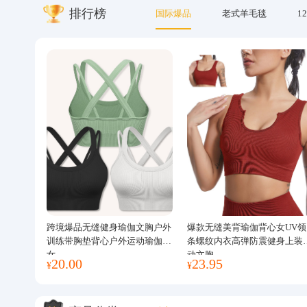
排行榜
国际爆品
老式羊毛毯
12
关于我们
跨境爆品无缝健身瑜伽文胸户外
爆款无缝美背瑜伽背心女UV领
训练带胸垫背心户外运动瑜伽服
条螺纹内衣高弹防震健身上装
女
动文胸
20.00
23.95
¥
¥