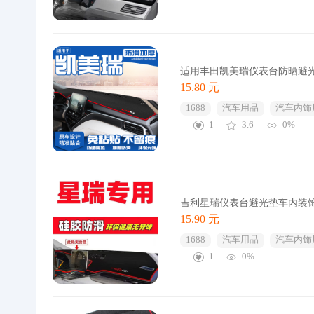
适用丰田凯美瑞仪表台防晒避光
15.80 元
1688
汽车用品
汽车内饰
1
3.6
0%
吉利星瑞仪表台避光垫车内装饰
15.90 元
1688
汽车用品
汽车内饰
1
0%