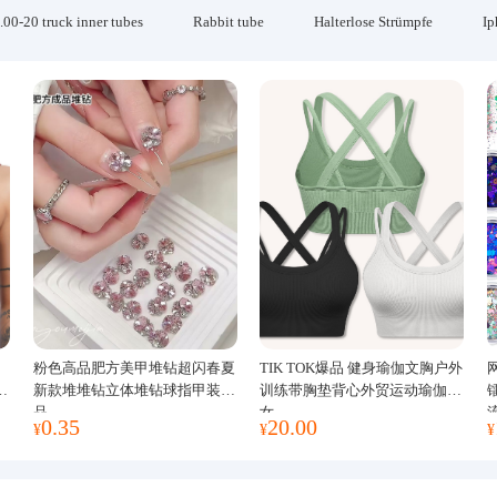
.00-20 truck inner tubes
Rabbit tube
Halterlose Strümpfe
Ip
粉色高品肥方美甲堆钻超闪春夏
TIK TOK爆品 健身瑜伽文胸户外
运
新款堆堆钻立体堆钻球指甲装饰
训练带胸垫背心外贸运动瑜伽服
品
女
0.35
20.00
¥
¥
¥