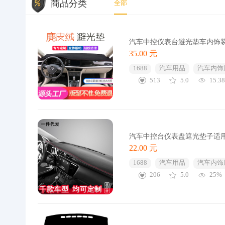
商品分类
全部
汽车中控仪表台避光垫车内饰
35.00 元
1688
汽车用品
汽车内饰
513
5.0
15.3
汽车中控台仪表盘遮光垫子适
22.00 元
1688
汽车用品
汽车内饰
206
5.0
25%