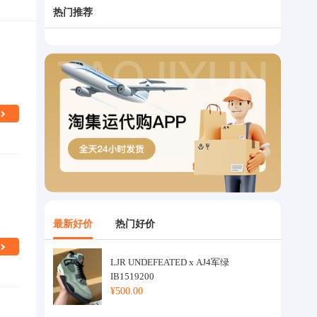
热门推荐
最新好价
热门好价
LJR UNDEFEATED x AJ4军绿
IB1519200
¥500.00