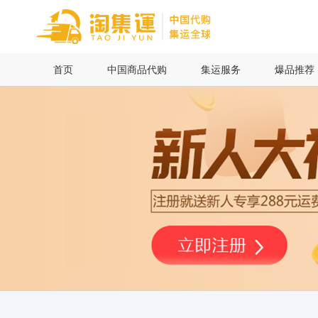
首页
首页
中国商品代购
集运服务
爆品推荐
中国商品代购
集运服务
爆品推荐
查询运单
最新公告
物流资讯
代购问答