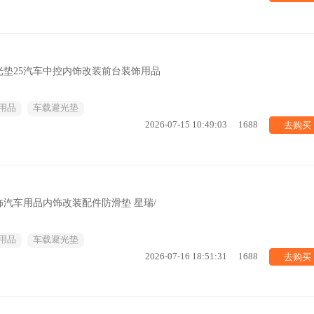
垫25汽车中控内饰改装前台装饰用品
用品
车载避光垫
去购买
2026-07-15 10:49:03
1688
汽车用品内饰改装配件防滑垫 星瑞/
用品
车载避光垫
去购买
2026-07-16 18:51:31
1688