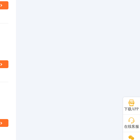
下载APP
在线客服