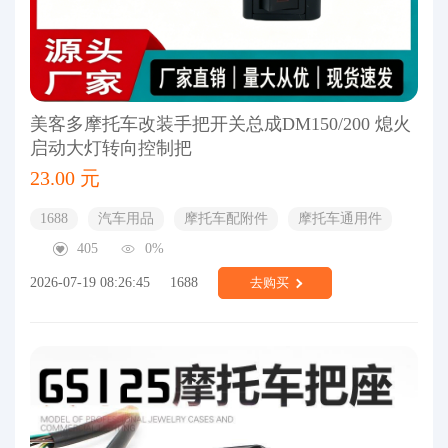
美客多摩托车改装手把开关总成DM150/200 熄火
启动大灯转向控制把
23.00 元
1688
汽车用品
摩托车配附件
摩托车通用件
405
0%
2026-07-19 08:26:45
1688
去购买