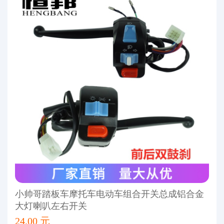
小帅哥踏板车摩托车电动车组合开关总成铝合金
大灯喇叭左右开关
24.00 元