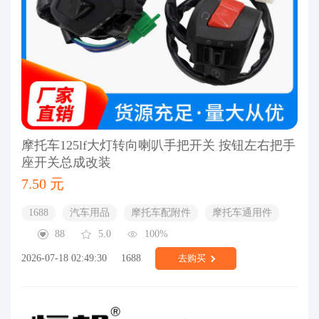
摩托车125lf大灯转向喇叭手把开关 按钮左右把手
座开关总成改装
7.50 元
1688
汽车用品
摩托车配附件
摩托车通用件
88
5.0
100%
2026-07-18 02:49:30
1688
去购买