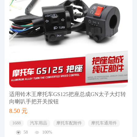
适用铃木王摩托车GS125把座总成GN太子大灯转
向喇叭手把开关按钮
8.50 元
1688
汽车用品
摩托车配附件
摩托车通用件
58
100%