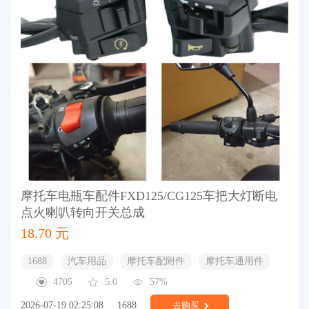
摩托车电瓶车配件FXD125/CG125车把大灯断电
点火喇叭转向开关总成
18.70 元
1688
汽车用品
摩托车配附件
摩托车通用件
4705
5.0
57%
2026-07-19 02:25:08
1688
去购买