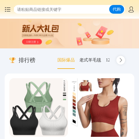
代购
首页
中国商品代购
排行榜
国际爆品
老式羊毛毯
12.00-20 truck inn
集运服务
爆品推荐
查询运单
最新公告
物流资讯