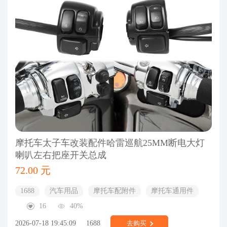
摩托车太子车改装配件哈雷巡航25MM断电大灯
喇叭左右把座开关总成
72.00 元
1688
汽车用品
摩托车配附件
摩托车通用件
16
40%
2026-07-18 19:45:09
1688
去购买