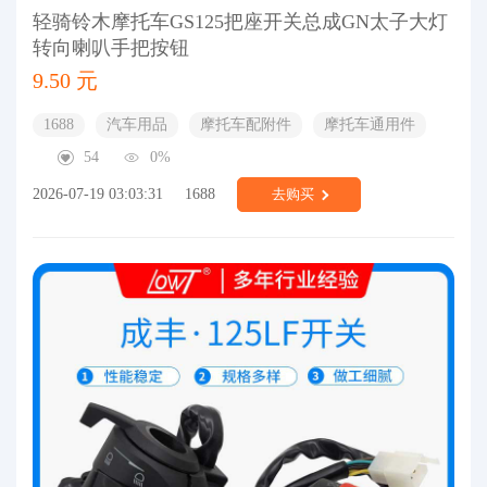
轻骑铃木摩托车GS125把座开关总成GN太子大灯
转向喇叭手把按钮
9.50 元
1688
汽车用品
摩托车配附件
摩托车通用件
54
0%
2026-07-19 03:03:31
1688
去购买