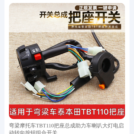
弯梁摩托车TBT110把座总成助力车喇叭大灯电启
动转向按钮组合开关