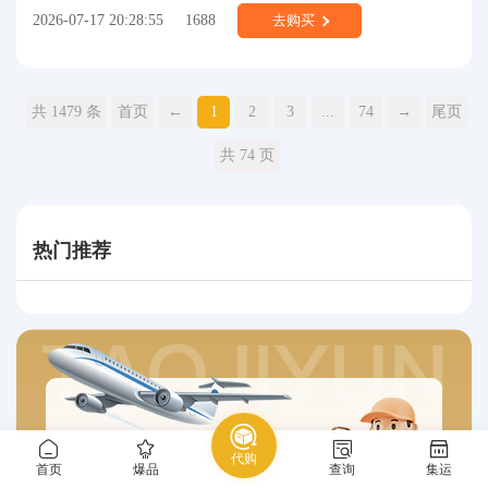
2026-07-17 20:28:55
1688
去购买
共 1479 条
首页
←
1
2
3
...
74
→
尾页
共 74 页
热门推荐
代购
首页
爆品
查询
集运