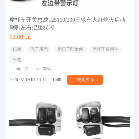
摩托车开关总成125150/200三轮车大灯熄火启动
喇叭左右把座双闪
12.00 元
1688
汽车用品
摩托车配附件
摩托车通用件
严选
19
50%
2026-07-19 04:14:11
1688
去购买