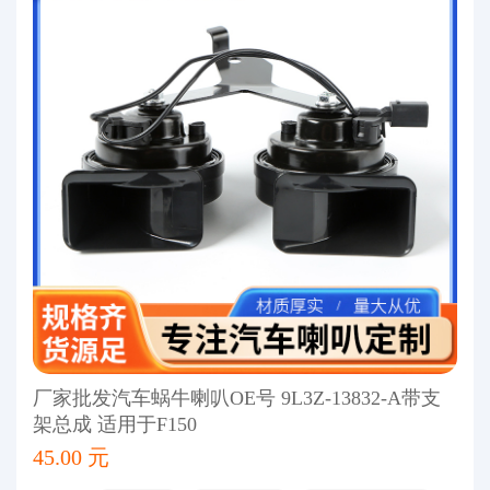
厂家批发汽车蜗牛喇叭OE号 9L3Z-13832-A带支
架总成 适用于F150
45.00 元