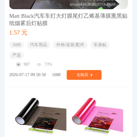
Matt Black汽车车灯大灯膜尾灯乙烯基薄膜熏黑贴
纸烟雾后灯贴膜
1.57 元
1688
汽车用品
外饰/改装/配件
车身贴
严选
987
73%
2026-07-17 09:50:50
1688
去购买