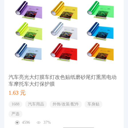
汽车亮光大灯膜车灯改色贴纸磨砂尾灯熏黑电动
车摩托车大灯保护膜
1.63 元
1688
汽车用品
外饰/改装/配件
车身贴
严选
4596
37%