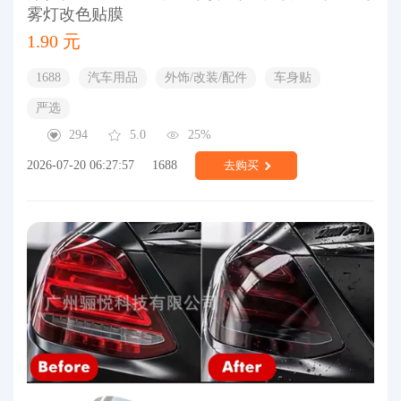
雾灯改色贴膜
1.90 元
1688
汽车用品
外饰/改装/配件
车身贴
严选
294
5.0
25%
2026-07-20 06:27:57
1688
去购买