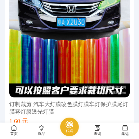
订制裁剪 汽车大灯膜改色膜灯膜车灯保护膜尾灯
膜雾灯膜透光灯膜
1.60 元
代购
1688
汽车用品
外饰/改装/配件
车身贴
首页
爆品
查询
集运