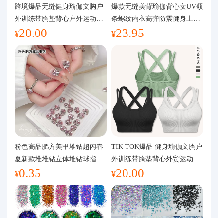
代购问答
跨境爆品无缝健身瑜伽文胸户
爆款无缝美背瑜伽背心女UV领
外训练带胸垫背心户外运动瑜
条螺纹内衣高弹防震健身上装
20.00
23.95
伽服女
运动文胸
关于我们
¥
¥
粉色高品肥方美甲堆钻超闪春
TIK TOK爆品 健身瑜伽文胸户
夏新款堆堆钻立体堆钻球指甲
外训练带胸垫背心外贸运动瑜
0.35
20.00
装饰品
伽服女
¥
¥