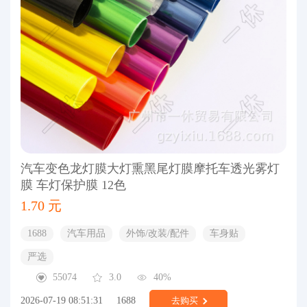
汽车变色龙灯膜大灯熏黑尾灯膜摩托车透光雾灯
膜 车灯保护膜 12色
1.70 元
1688
汽车用品
外饰/改装/配件
车身贴
严选
55074
3.0
40%
2026-07-19 08:51:31
1688
去购买