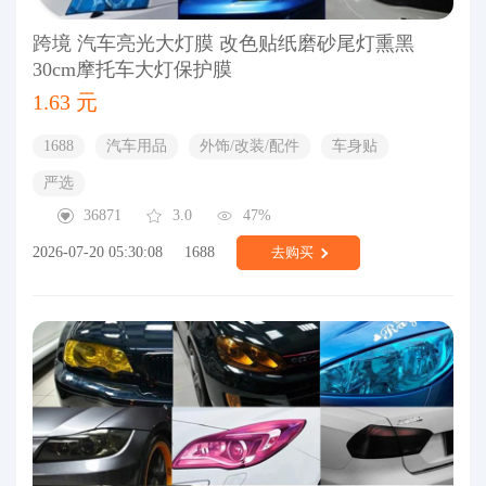
跨境 汽车亮光大灯膜 改色贴纸磨砂尾灯熏黑
30cm摩托车大灯保护膜
1.63 元
1688
汽车用品
外饰/改装/配件
车身贴
严选
36871
3.0
47%
2026-07-20 05:30:08
1688
去购买