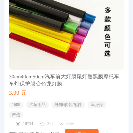
30cm40cm50cm汽车前大灯膜尾灯熏黑膜摩托车
车灯保护膜变色龙灯膜
3.90 元
1688
汽车用品
外饰/改装/配件
车身贴
严选
10734
3.0
35%