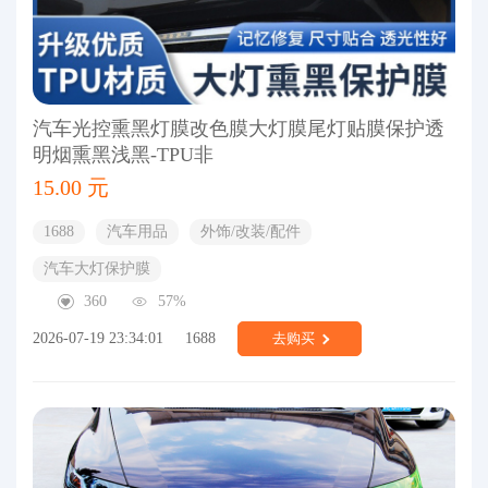
汽车光控熏黑灯膜改色膜大灯膜尾灯贴膜保护透
明烟熏黑浅黑-TPU非
15.00 元
1688
汽车用品
外饰/改装/配件
汽车大灯保护膜
360
57%
2026-07-19 23:34:01
1688
去购买