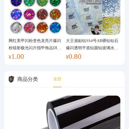
网红美甲闪粉变色龙亮片爆闪
大王扇贴钻SS4号AB裸钻钻石
粉镭射极光闪片指甲饰品DIY
爆闪透明平底钻圆钻玻璃水钻
1.00
0.80
手工流麻
美甲钻饰
¥
¥
商品分类
全部