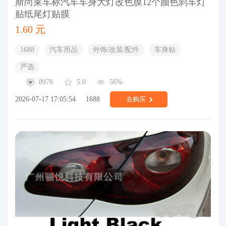
斯尚莱车标汽车车身大灯改色膜12个颜色刹车灯
贴纸尾灯贴膜
1.60 元
1688
汽车用品
外饰/改装/配件
车身贴
严选
8978
5.0
56%
2026-07-17 17:05:54
1688
去购买