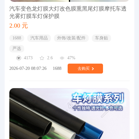
汽车变色龙灯膜大灯改色膜熏黑尾灯膜摩托车透
光雾灯膜车灯保护膜
2.00 元
1688
汽车用品
外饰/改装/配件
车身贴
严选
4173
2.6
47%
2026-07-20 08:07:26
1688
去购买