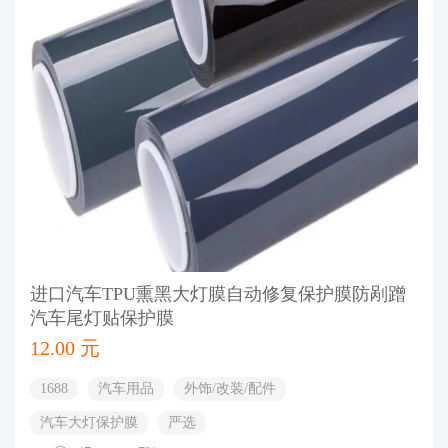
进口汽车TPU熏黑大灯膜自动修复保护膜防剐蹭
汽车尾灯贴保护膜
12.00 元
1688
汽车用品
外饰/改装/配件
汽车大灯保护膜
严选