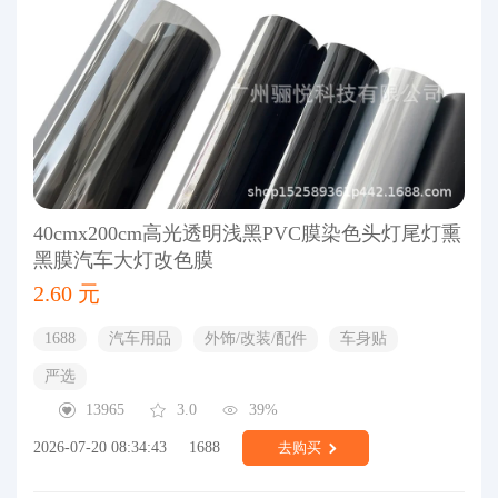
40cmx200cm高光透明浅黑PVC膜染色头灯尾灯熏
黑膜汽车大灯改色膜
2.60 元
1688
汽车用品
外饰/改装/配件
车身贴
严选
13965
3.0
39%
2026-07-20 08:34:43
1688
去购买