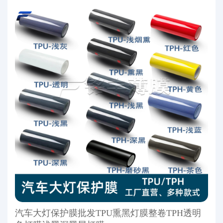
汽车大灯保护膜批发TPU熏黑灯膜整卷TPH透明