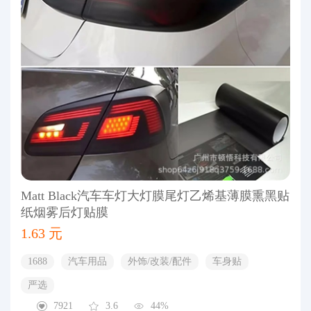
Matt Black汽车车灯大灯膜尾灯乙烯基薄膜熏黑贴
纸烟雾后灯贴膜
1.63 元
1688
汽车用品
外饰/改装/配件
车身贴
严选
7921
3.6
44%