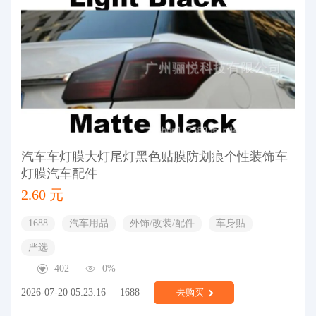
汽车车灯膜大灯尾灯黑色贴膜防划痕个性装饰车
灯膜汽车配件
2.60 元
1688
汽车用品
外饰/改装/配件
车身贴
严选
402
0%
2026-07-20 05:23:16
1688
去购买