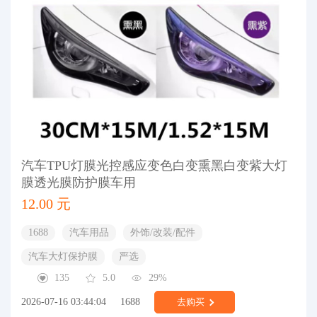
汽车TPU灯膜光控感应变色白变熏黑白变紫大灯
膜透光膜防护膜车用
12.00 元
1688
汽车用品
外饰/改装/配件
汽车大灯保护膜
严选
135
5.0
29%
2026-07-16 03:44:04
1688
去购买