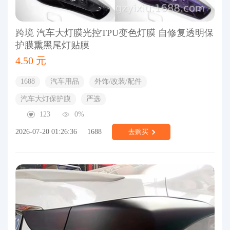
跨境 汽车大灯膜光控TPU变色灯膜 自修复透明保
护膜熏黑尾灯贴膜
4.50 元
1688
汽车用品
外饰/改装/配件
汽车大灯保护膜
严选
123
0%
2026-07-20 01:26:36
1688
去购买