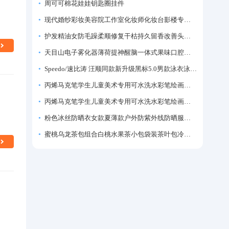
周可可棉花娃娃钥匙圈挂件
现代婚纱彩妆美容院工作室化妆师化妆台影楼专业化妆师专用梳妆台
护发精油女防毛躁柔顺修复干枯持久留香改善头发毛躁柔顺剂神器
天目山电子雾化器薄荷提神醒脑一体式果味口腔喷雾吸入式戒烟神器
Speedo/速比涛 汪顺同款新升级黑标5.0男款泳衣泳裤温泉游泳套装
丙烯马克笔学生儿童美术专用可水洗水彩笔绘画彩色涂鸦画笔不透色可叠色防水手绘diy丙烯颜料笔水性填色笔
丙烯马克笔学生儿童美术专用可水洗水彩笔绘画彩色涂鸦画笔不透色可叠色防水手绘diy丙烯颜料笔水性填色笔
粉色冰丝防晒衣女款夏薄款户外防紫外线防晒服修身紧身短外套上衣
蜜桃乌龙茶包组合白桃水果茶小包袋装茶叶包冷泡茶泡水喝的东西