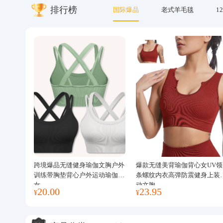
排行榜
国际爆品
老式羊毛毯
12
关于我们
跨境爆品无缝健身瑜伽文胸户外
爆款无缝美背瑜伽背心女UV领
训练带胸垫背心户外运动瑜伽服
条螺纹内衣高弹防震健身上装
女
动文胸
20.00
23.95
¥
¥