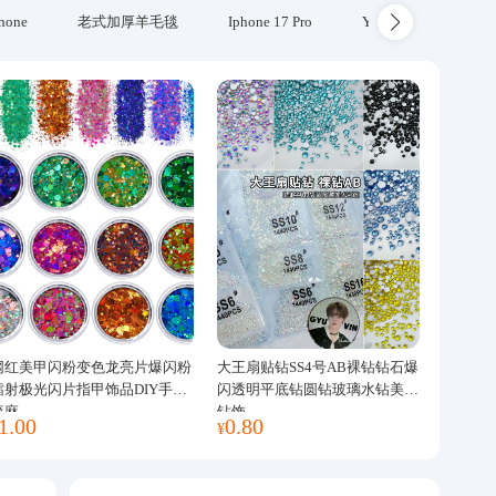
hone
老式加厚羊毛毯
Iphone 17 Pro
Yubikey
防火
网红美甲闪粉变色龙亮片爆闪粉
大王扇贴钻SS4号AB裸钻钻石爆
镭射极光闪片指甲饰品DIY手工
闪透明平底钻圆钻玻璃水钻美甲
流麻
钻饰
1.00
0.80
¥