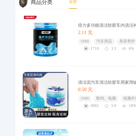
商品分类
全部
得力多功能清洁软胶车内清洁神
2.11 元
1688
汽车用品
美容养护
1710
3.3
6%
清洁泥汽车清洁软胶车用家用
0.50 元
1688
数码、电脑
电脑外
4882
5.0
18