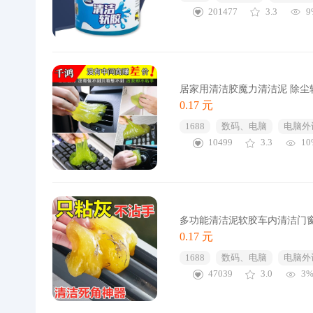
201477
3.3
9
居家用清洁胶魔力清洁泥 除尘
0.17 元
1688
数码、电脑
电脑外
10499
3.3
10
多功能清洁泥软胶车内清洁门
0.17 元
1688
数码、电脑
电脑外
47039
3.0
3