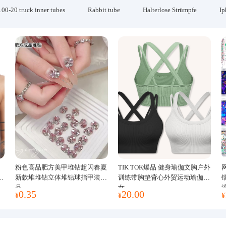
.00-20 truck inner tubes
Rabbit tube
Halterlose Strümpfe
Ip
粉色高品肥方美甲堆钻超闪春夏
TIK TOK爆品 健身瑜伽文胸户外
运
新款堆堆钻立体堆钻球指甲装饰
训练带胸垫背心外贸运动瑜伽服
品
女
0.35
20.00
¥
¥
¥