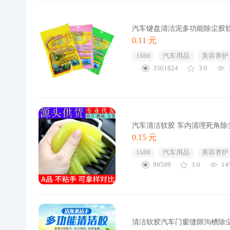
汽车键盘清洁泥多功能除尘胶
0.11 元
1688
汽车用品
美容养护
3561824
3.0
汽车清洁软胶 车内清理死角除
0.15 元
1688
汽车用品
美容养护
99599
3.0
14
清洁软胶汽车门窗缝隙沟槽除