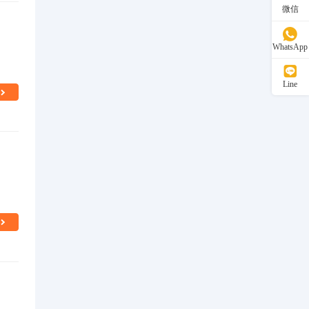
微信
WhatsApp
Line