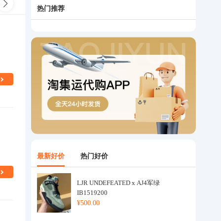
学生军训服
热门推荐
最新好价
热门好价
LJR UNDEFEATED x AJ4军绿
IB1519200
¥500.00