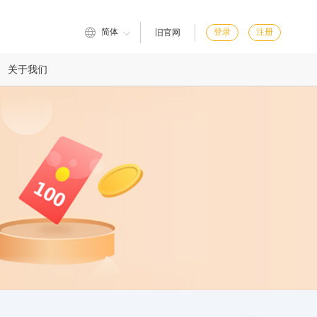
简体
登录
注册
旧官网
关于我们