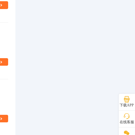
下载APP
在线客服