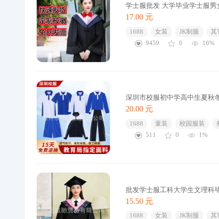
学士服批发 大学毕业学士服
17.00 元
1688
女装
JK制服
其
9459
0
16%
深圳市校服初中学高中生夏秋
20.00 元
1688
童装
校园服装
511
0
1%
批发学士服工科大学生文理科
15.50 元
1688
女装
JK制服
其