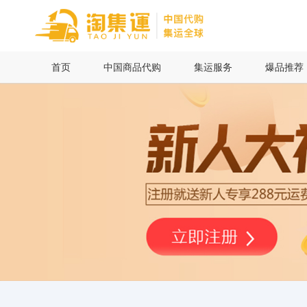
首页
首页
中国商品代购
集运服务
爆品推荐
中国商品代购
集运服务
爆品推荐
查询运单
最新公告
物流资讯
代购问答