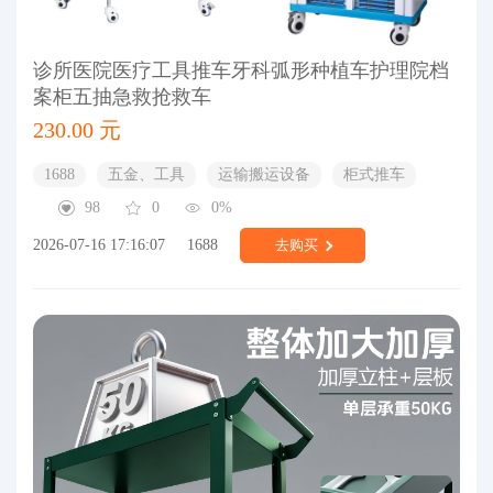
诊所医院医疗工具推车牙科弧形种植车护理院档
案柜五抽急救抢救车
230.00 元
1688
五金、工具
运输搬运设备
柜式推车
98
0
0%
2026-07-16 17:16:07
1688
去购买