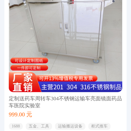
定制送药车周转车304不锈钢运输车亮面镜面药品
车医院实验室
999.00 元
1688
五金、工具
运输搬运设备
柜式推车