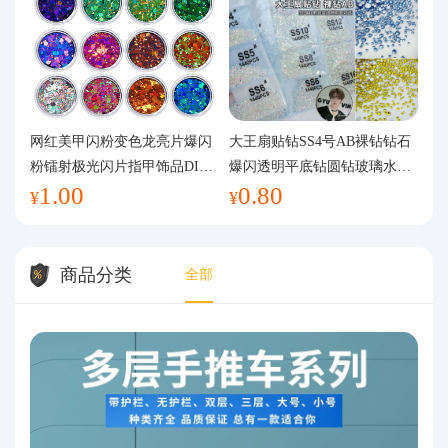
网红美甲闪粉变色龙亮片爆闪
大王扇贴钻SS4号AB裸钻钻石
粉镭射极光闪片指甲饰品DIY
爆闪透明平底钻圆钻玻璃水钻
1.00
0.80
手工流麻
美甲钻饰
¥
¥
商品分类
全部