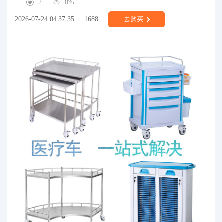
2
0%
2026-07-24 04:37:35
1688
去购买