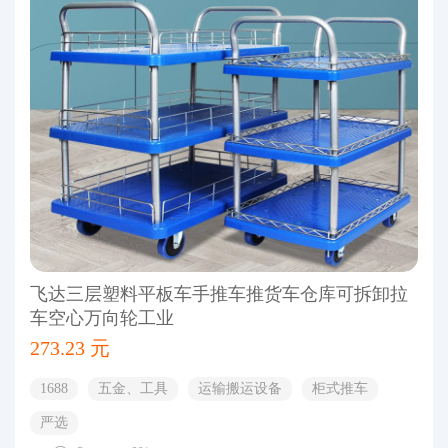
飞达三层塑料平板车手推车推货车仓库可拆卸拉
车空心万向轮工业
273.23 元
1688
五金、工具
运输搬运设备
柜式推车
严选