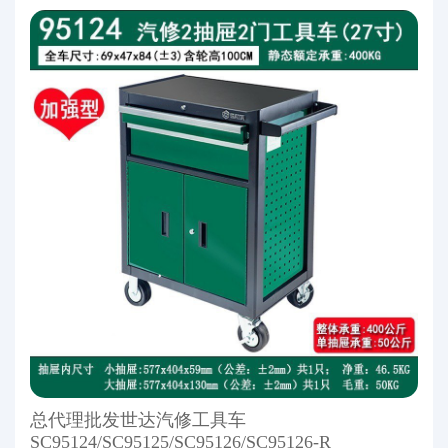
总代理批发世达汽修工具车
SC95124/SC95125/SC95126/SC95126-R