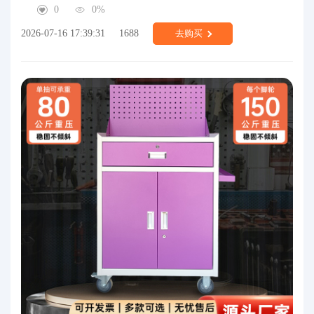
0
0%
2026-07-16 17:39:31
1688
去购买