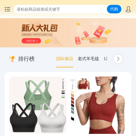
代购
首页
中国商品代购
排行榜
国际爆品
老式羊毛毯
12.00-20 truck inn
集运服务
爆品推荐
查询运单
最新公告
物流资讯