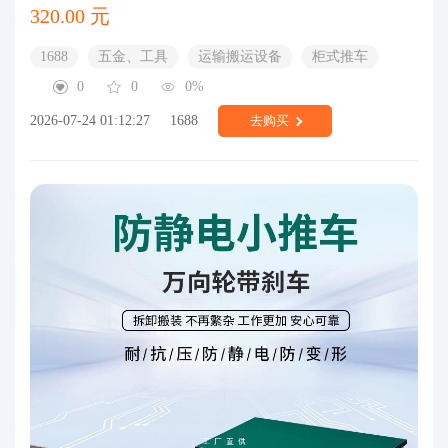
320.00 元
1688
五金、工具
运输搬运设备
柜式推车
0
0
0%
2026-07-24 01:12:27
1688
去购买