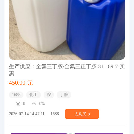
生产供应：全氟三丁胺/全氟三正丁胺 311-89-7 实
惠
450.00 元
1688
化工
胺
丁胺
0
0%
2026-07-14 14:47:11
1688
去购买