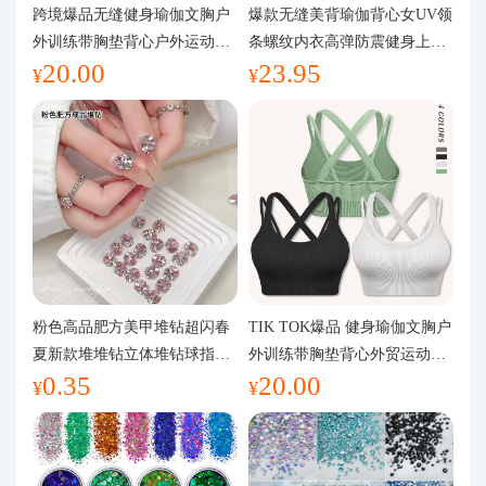
代购问答
跨境爆品无缝健身瑜伽文胸户
爆款无缝美背瑜伽背心女UV领
外训练带胸垫背心户外运动瑜
条螺纹内衣高弹防震健身上装
20.00
23.95
伽服女
运动文胸
关于我们
¥
¥
粉色高品肥方美甲堆钻超闪春
TIK TOK爆品 健身瑜伽文胸户
夏新款堆堆钻立体堆钻球指甲
外训练带胸垫背心外贸运动瑜
0.35
20.00
装饰品
伽服女
¥
¥