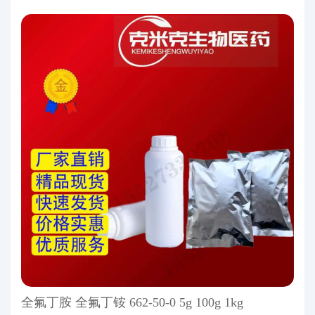
全氟丁胺 全氟丁铵 662-50-0 5g 100g 1kg