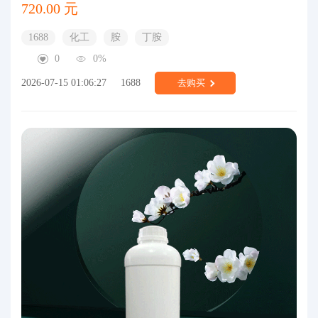
720.00 元
1688
化工
胺
丁胺
0
0%
2026-07-15 01:06:27
1688
去购买