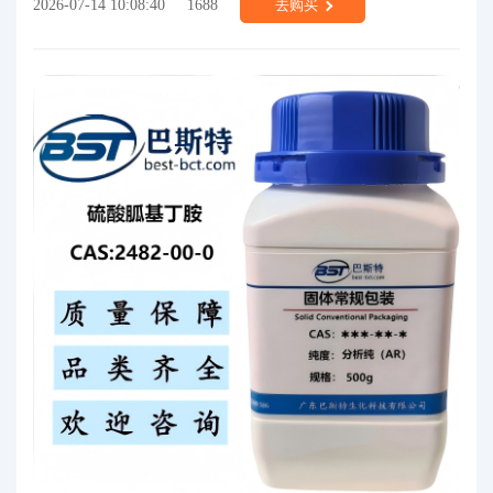
2026-07-14 10:08:40
1688
去购买