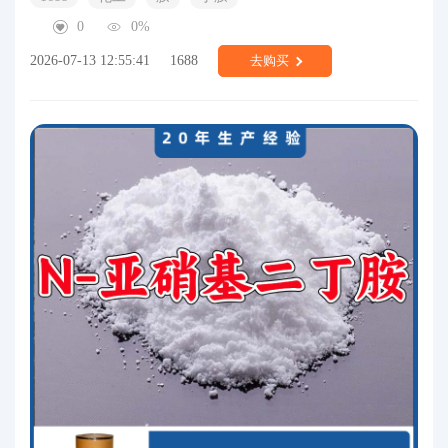
0
0%
2026-07-13 12:55:41
1688
去购买