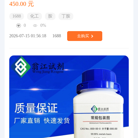
450.00 元
1688
化工
胺
丁胺
0
0%
2026-07-15 01:56:18
1688
去购买