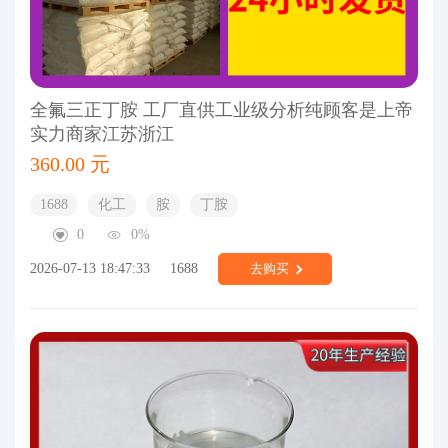
全氟三正丁胺 工厂直供工业级分析纯顾客是上帝
实力商家江苏浙江
360.00 元
1688
化工
胺
丁胺
0
0%
2026-07-13 18:47:33
1688
去购买