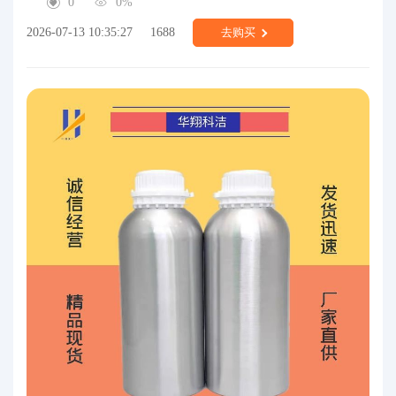
0
0%
2026-07-13 10:35:27
1688
去购买