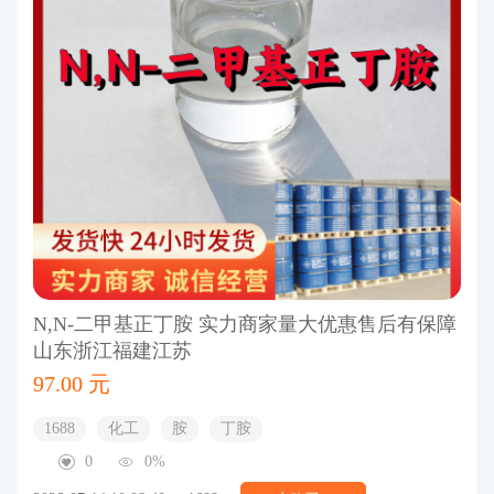
N,N-二甲基正丁胺 实力商家量大优惠售后有保障
山东浙江福建江苏
97.00 元
1688
化工
胺
丁胺
0
0%