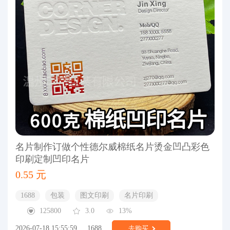
名片制作订做个性德尔威棉纸名片烫金凹凸彩色
印刷定制凹印名片
0.55 元
1688
包装
图文印刷
名片印刷
125800
3.0
13%
2026-07-18 15:55:59
1688
去购买