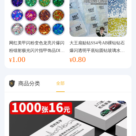
网红美甲闪粉变色龙亮片爆闪
大王扇贴钻SS4号AB裸钻钻石
粉镭射极光闪片指甲饰品DIY
爆闪透明平底钻圆钻玻璃水钻
1.00
0.80
手工流麻
美甲钻饰
¥
¥
商品分类
全部