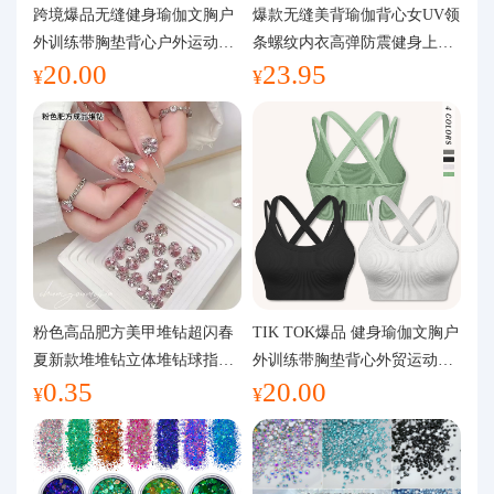
代购问答
跨境爆品无缝健身瑜伽文胸户
爆款无缝美背瑜伽背心女UV领
外训练带胸垫背心户外运动瑜
条螺纹内衣高弹防震健身上装
20.00
23.95
伽服女
运动文胸
关于我们
¥
¥
粉色高品肥方美甲堆钻超闪春
TIK TOK爆品 健身瑜伽文胸户
夏新款堆堆钻立体堆钻球指甲
外训练带胸垫背心外贸运动瑜
0.35
20.00
装饰品
伽服女
¥
¥