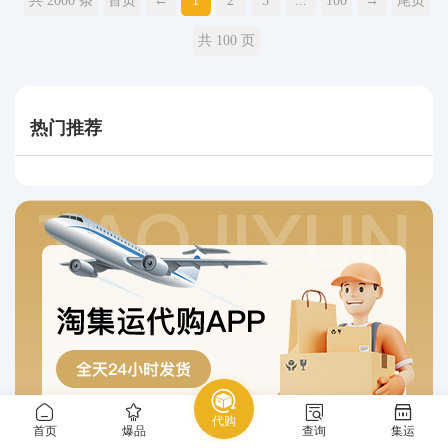
共 2000 条
首页
←
1
2
3
...
100
→
尾页
共 100 页
热门推荐
代购
首页
爆品
查询
集运