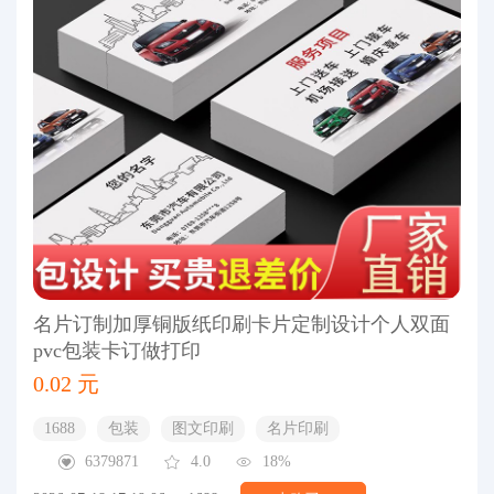
名片订制加厚铜版纸印刷卡片定制设计个人双面
pvc包装卡订做打印
0.02 元
1688
包装
图文印刷
名片印刷
6379871
4.0
18%