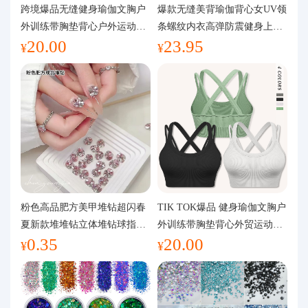
代购问答
跨境爆品无缝健身瑜伽文胸户
爆款无缝美背瑜伽背心女UV领
外训练带胸垫背心户外运动瑜
条螺纹内衣高弹防震健身上装
20.00
23.95
伽服女
运动文胸
关于我们
¥
¥
粉色高品肥方美甲堆钻超闪春
TIK TOK爆品 健身瑜伽文胸户
夏新款堆堆钻立体堆钻球指甲
外训练带胸垫背心外贸运动瑜
0.35
20.00
装饰品
伽服女
¥
¥