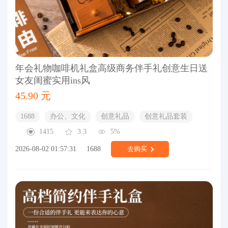
年会礼物咖啡机礼盒高级商务伴手礼创意生日送
女友闺蜜实用ins风
45.90 元
1688
办公、文化
创意礼品
创意礼品套装
1415
3.3
5%
2026-08-02 01:57:31
1688
去购买