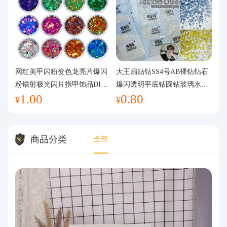
网红美甲闪粉变色龙亮片爆闪
大王扇贴钻SS4号AB裸钻钻石
粉镭射极光闪片指甲饰品DIY
爆闪透明平底钻圆钻玻璃水钻
1.00
0.80
手工流麻
美甲钻饰
¥
¥
商品分类
全部