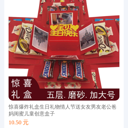
惊喜爆炸礼盒生日礼物情人节送女友男友老公爸
妈闺蜜儿童创意盒子
10.50 元