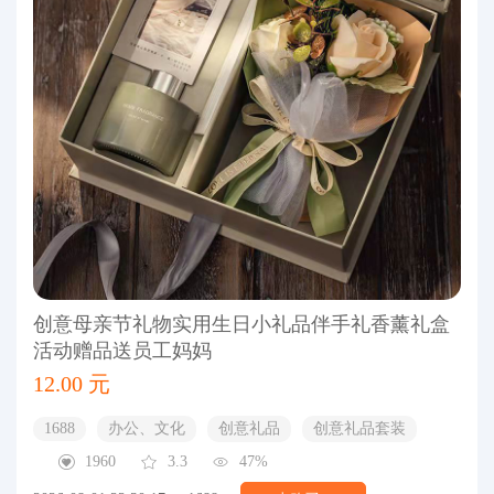
创意母亲节礼物实用生日小礼品伴手礼香薰礼盒
活动赠品送员工妈妈
12.00 元
1688
办公、文化
创意礼品
创意礼品套装
1960
3.3
47%