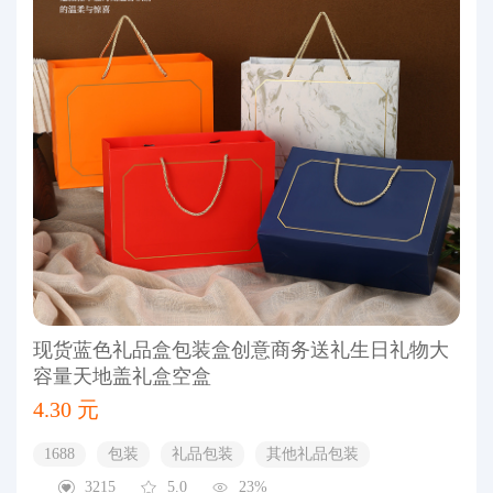
现货蓝色礼品盒包装盒创意商务送礼生日礼物大
容量天地盖礼盒空盒
4.30 元
1688
包装
礼品包装
其他礼品包装
3215
5.0
23%