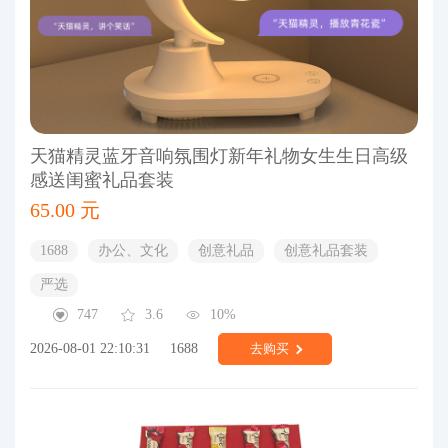
天猫精灵蓝牙音响氛围灯新年礼物女生生日高级
感送闺蜜礼品套装
65.00 元
1688
办公、文化
创意礼品
创意礼品套装
严选
747
3.6
10%
2026-08-01 22:10:31
1688
去购买