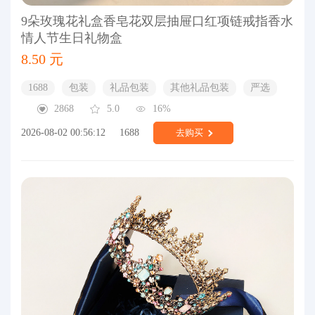
9朵玫瑰花礼盒香皂花双层抽屉口红项链戒指香水
情人节生日礼物盒
8.50 元
1688
包装
礼品包装
其他礼品包装
严选
2868
5.0
16%
2026-08-02 00:56:12
1688
去购买