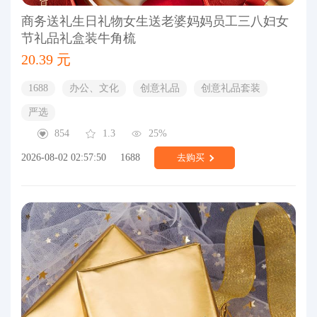
商务送礼生日礼物女生送老婆妈妈员工三八妇女
节礼品礼盒装牛角梳
20.39 元
1688
办公、文化
创意礼品
创意礼品套装
严选
854
1.3
25%
2026-08-02 02:57:50
1688
去购买