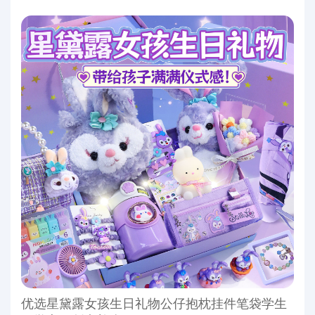
优选星黛露女孩生日礼物公仔抱枕挂件笔袋学生