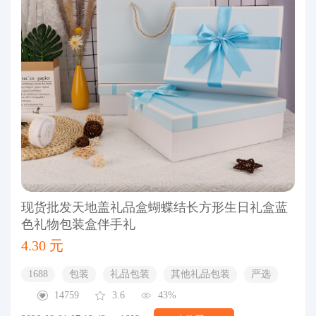
现货批发天地盖礼品盒蝴蝶结长方形生日礼盒蓝
色礼物包装盒伴手礼
4.30 元
1688
包装
礼品包装
其他礼品包装
严选
14759
3.6
43%