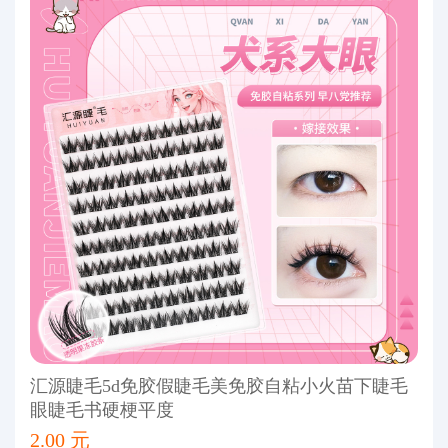
汇源睫毛5d免胶假睫毛美免胶自粘小火苗下睫毛
眼睫毛书硬梗平度
2.00 元