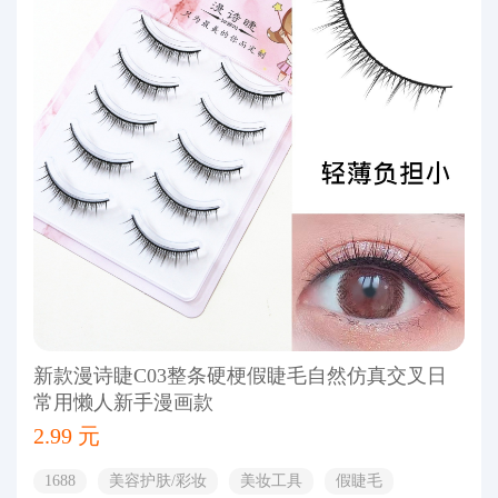
新款漫诗睫C03整条硬梗假睫毛自然仿真交叉日
常用懒人新手漫画款
2.99 元
1688
美容护肤/彩妆
美妆工具
假睫毛