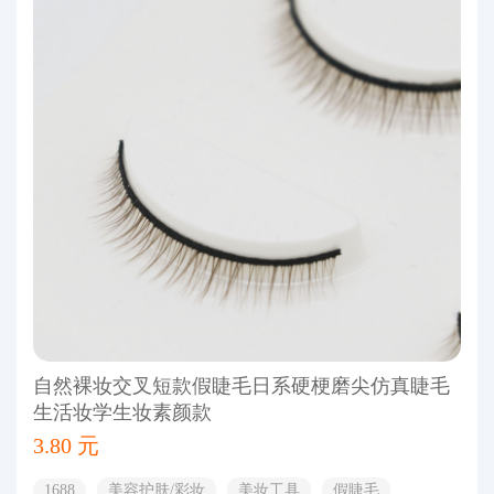
自然裸妆交叉短款假睫毛日系硬梗磨尖仿真睫毛
生活妆学生妆素颜款
3.80 元
1688
美容护肤/彩妆
美妆工具
假睫毛