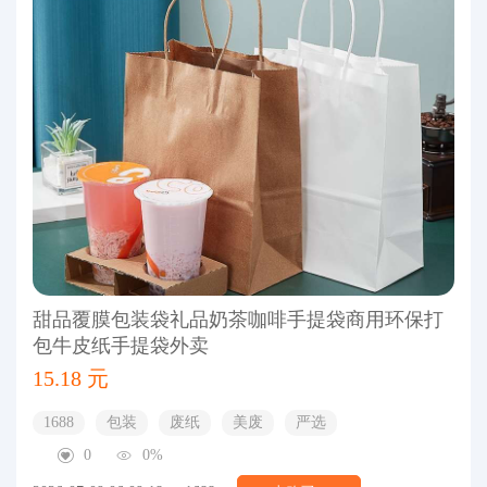
甜品覆膜包装袋礼品奶茶咖啡手提袋商用环保打
包牛皮纸手提袋外卖
15.18 元
1688
包装
废纸
美废
严选
0
0%