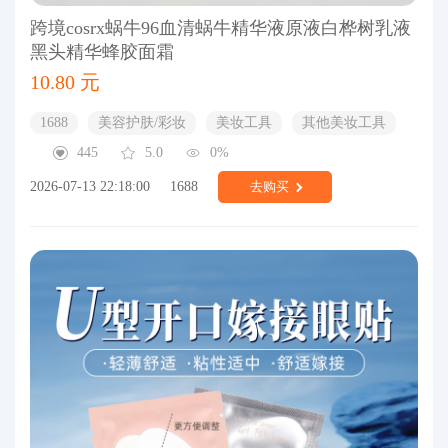
跨境cosrx蜗牛96血清蜗牛精华液原液白桦树乳液
黑头精华蜂胶面霜
10.80 元
1688
美容护肤/彩妆
美妆工具
其他美妆工具
445
5.0
0%
2026-07-13 22:18:00
1688
去购买