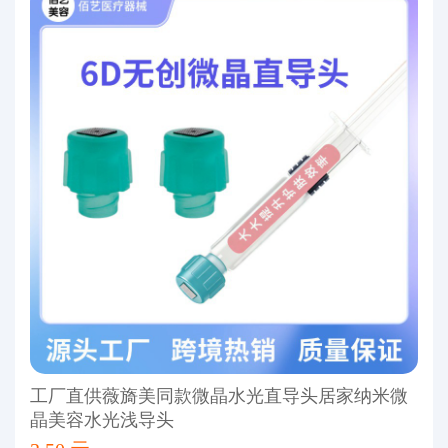
工厂直供薇旖美同款微晶水光直导头居家纳米微
晶美容水光浅导头