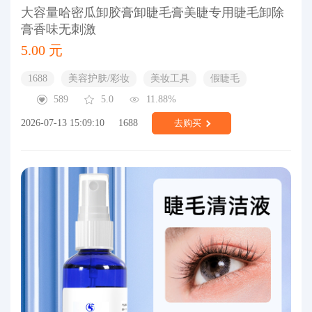
大容量哈密瓜卸胶膏卸睫毛膏美睫专用睫毛卸除
膏香味无刺激
5.00 元
1688
美容护肤/彩妆
美妆工具
假睫毛
589
5.0
11.88%
2026-07-13 15:09:10
1688
去购买