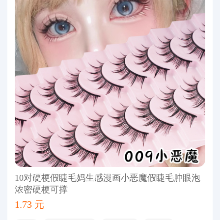
10对硬梗假睫毛妈生感漫画小恶魔假睫毛肿眼泡
浓密硬梗可撑
1.73 元