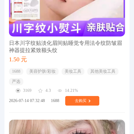
日本川字纹贴淡化眉间贴睡觉专用法令纹防皱眉
神器提拉紧致额头纹
1.50 元
1688
美容护肤/彩妆
美妆工具
其他美妆工具
严选
3169
4.3
14.21%
2026-07-14 07:32:48
1688
去购买