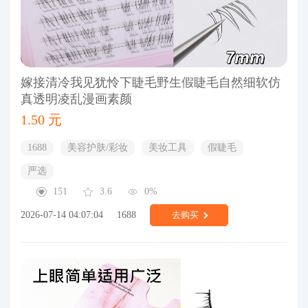
嫁接清冷我见犹怜下睫毛野生假睫毛自然细软仿
真透明凌乱漫画素颜
1.50 元
1688
美容护肤/彩妆
美妆工具
假睫毛
严选
151
3.6
0%
2026-07-14 04:07:04
1688
去购买