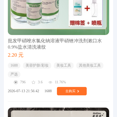
批发甲硝唑水氯化钠溶液甲硝锉冲洗剂漱口水
0.9%盐水清洗液纹
2.20 元
1688
美容护肤/彩妆
美妆工具
其他美妆工具
严选
796
3.6
11.76%
2026-07-13 21:56:42
1688
去购买