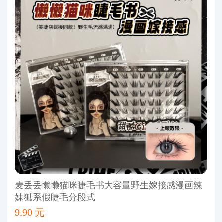
麦丢丢懒懒猫咪睫毛书大容量野生嫁接感漫画辣
妹狐系假睫毛分段式
9.90 元