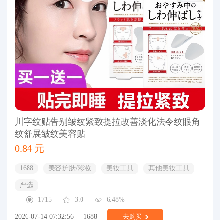
川字纹贴告别皱纹紧致提拉改善淡化法令纹眼角
纹舒展皱纹美容贴
0.84 元
1688
美容护肤/彩妆
美妆工具
其他美妆工具
严选
1715
3.0
6.48%
2026-07-14 07:32:56
1688
去购买