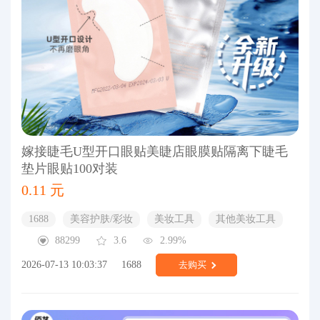
嫁接睫毛U型开口眼贴美睫店眼膜贴隔离下睫毛
垫片眼贴100对装
0.11 元
1688
美容护肤/彩妆
美妆工具
其他美妆工具
88299
3.6
2.99%
2026-07-13 10:03:37
1688
去购买