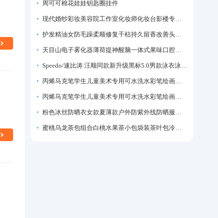
周可可棉花娃娃钥匙圈挂件
现代婚纱彩妆美容院工作室化妆师化妆台影楼专业化妆师专用梳妆台
护发精油女防毛躁柔顺修复干枯持久留香改善头发毛躁柔顺剂神器
天目山电子雾化器薄荷提神醒脑一体式果味口腔喷雾吸入式戒烟神器
Speedo/速比涛 汪顺同款新升级黑标5.0男款泳衣泳裤温泉游泳套装
丙烯马克笔学生儿童美术专用可水洗水彩笔绘画彩色涂鸦画笔不透色可叠色防水手绘diy丙烯颜料笔水性填色笔
丙烯马克笔学生儿童美术专用可水洗水彩笔绘画彩色涂鸦画笔不透色可叠色防水手绘diy丙烯颜料笔水性填色笔
粉色冰丝防晒衣女款夏薄款户外防紫外线防晒服修身紧身短外套上衣
蜜桃乌龙茶包组合白桃水果茶小包袋装茶叶包冷泡茶泡水喝的东西