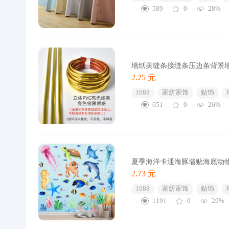
589
0
28%
墙纸美缝条接缝条压边条背景
2.25 元
1688
家纺家饰
贴饰
651
0
26%
夏季海洋卡通海豚墙贴海底动物
2.73 元
1688
家纺家饰
贴饰
1191
0
29%