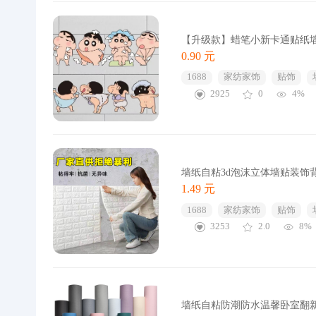
【升级款】蜡笔小新卡通贴纸
0.90 元
1688
家纺家饰
贴饰
2925
0
4%
墙纸自粘3d泡沫立体墙贴装饰
1.49 元
1688
家纺家饰
贴饰
3253
2.0
8%
墙纸自粘防潮防水温馨卧室翻新