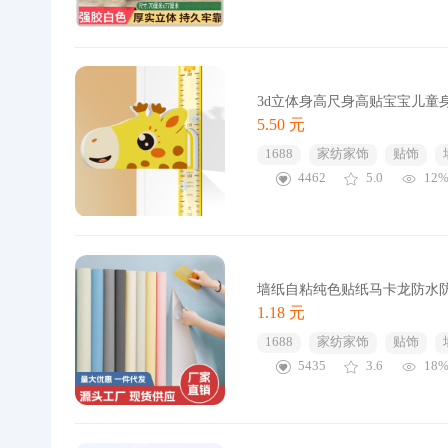
3d立体身高尺身高贴宝宝儿童
5.50 元
1688
家纺家饰
贴饰
4462
5.0
12
墙纸自粘纯色贴纸马卡龙防水
1.18 元
1688
家纺家饰
贴饰
5435
3.6
18