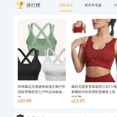
排行榜
国际爆品
老式羊毛毯
12
关于我们
跨境爆品无缝健身瑜伽文胸户外
爆款无缝美背瑜伽背心女UV领
训练带胸垫背心户外运动瑜伽服
条螺纹内衣高弹防震健身上装
女
动文胸
20.00
23.95
¥
¥