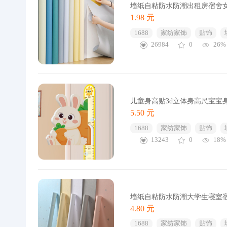
墙纸自粘防水防潮出租房宿舍
1.98 元
1688
家纺家饰
贴饰
26984
0
26%
儿童身高贴3d立体身高尺宝宝
5.50 元
1688
家纺家饰
贴饰
13243
0
18%
墙纸自粘防水防潮大学生寝室
4.80 元
1688
家纺家饰
贴饰