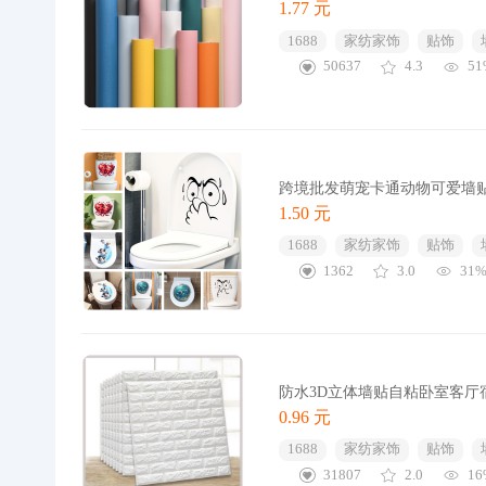
1.77 元
1688
家纺家饰
贴饰
50637
4.3
51
跨境批发萌宠卡通动物可爱墙
1.50 元
1688
家纺家饰
贴饰
1362
3.0
31
防水3D立体墙贴自粘卧室客厅
0.96 元
1688
家纺家饰
贴饰
31807
2.0
16