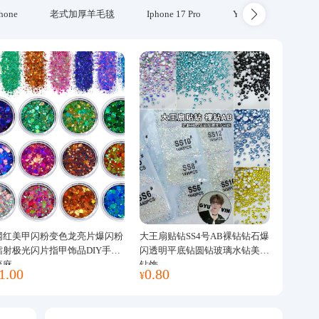
hone
老式加厚羊毛毯
Iphone 17 Pro
Yubikey
防火
网红美甲闪粉变色龙亮片爆闪粉
大王扇贴钻SS4号AB裸钻钻石爆
镭射极光闪片指甲饰品DIY手工
闪透明平底钻圆钻玻璃水钻美甲
流麻
钻饰
1.00
0.80
¥