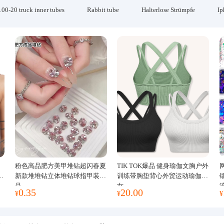
.00-20 truck inner tubes
Rabbit tube
Halterlose Strümpfe
Ip
粉色高品肥方美甲堆钻超闪春夏
TIK TOK爆品 健身瑜伽文胸户外
运
新款堆堆钻立体堆钻球指甲装饰
训练带胸垫背心外贸运动瑜伽服
品
女
0.35
20.00
¥
¥
¥