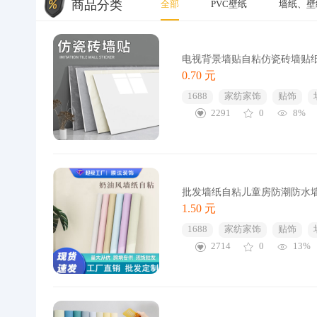
商品分类
全部
PVC壁纸
墙纸、壁
电视背景墙贴自粘仿瓷砖墙贴
0.70 元
1688
家纺家饰
贴饰
2291
0
8%
批发墙纸自粘儿童房防潮防水
1.50 元
1688
家纺家饰
贴饰
2714
0
13%