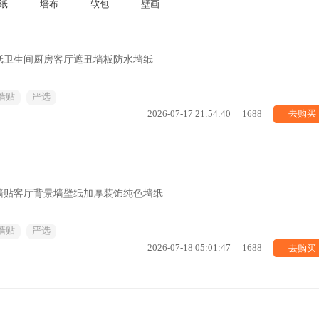
纸
墙布
软包
壁画
纸卫生间厨房客厅遮丑墙板防水墙纸
墙贴
严选
去购买
2026-07-17 21:54:40
1688
墙贴客厅背景墙壁纸加厚装饰纯色墙纸
墙贴
严选
去购买
2026-07-18 05:01:47
1688