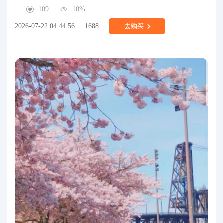
109
10%
2026-07-22 04:44:56
1688
去购买