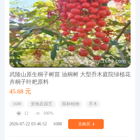
武陵山原生桐子树苗 油桐树 大型乔木庭院绿植花
卉桐子叶粑原料
45.68 元
1688
宠物及园艺
园林植物
乔木
12
100%
2026-07-22 03:46:52
1688
去购买