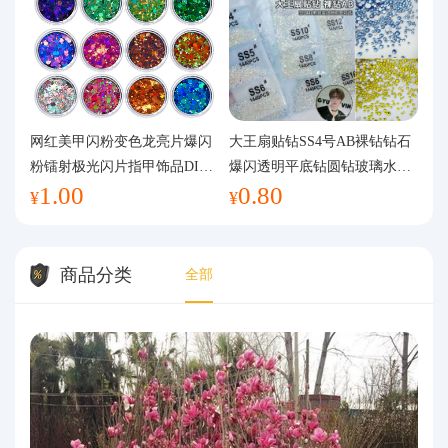
网红美甲闪粉变色龙亮片爆闪
大王扇贴钻SS4号AB裸钻钻石
粉镭射极光闪片指甲饰品DIY
爆闪透明平底钻圆钻玻璃水钻
1.00
0.80
手工流麻
美甲钻饰
¥
¥
商品分类
全部