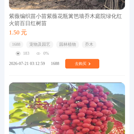
紫薇编织苗小苗紫薇花瓶篱笆墙乔木庭院绿化红
火箭百日红树苗
1.50 元
1688
宠物及园艺
园林植物
乔木
183
0%
2026-07-21 03:12:59
1688
去购买