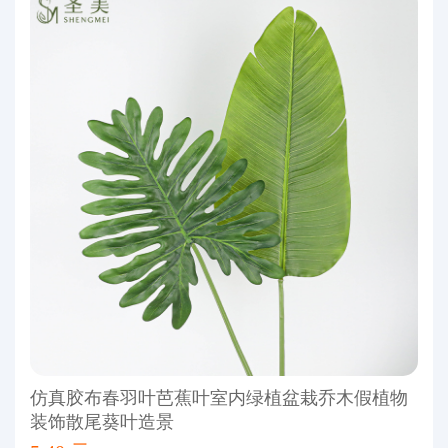
仿真胶布春羽叶芭蕉叶室内绿植盆栽乔木假植物
装饰散尾葵叶造景