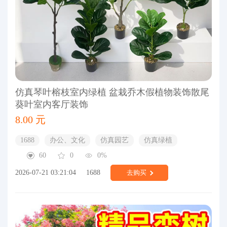
仿真琴叶榕枝室内绿植 盆栽乔木假植物装饰散尾
葵叶室内客厅装饰
8.00 元
1688
办公、文化
仿真园艺
仿真绿植
60
0
0%
2026-07-21 03:21:04
1688
去购买