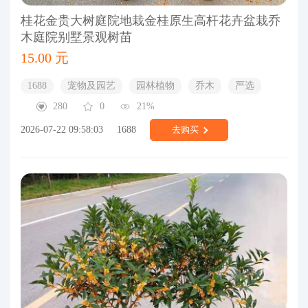
桂花金贵大树庭院地栽金桂原生高杆花卉盆栽乔
木庭院别墅景观树苗
15.00 元
1688
宠物及园艺
园林植物
乔木
严选
280
0
21%
2026-07-22 09:58:03
1688
去购买