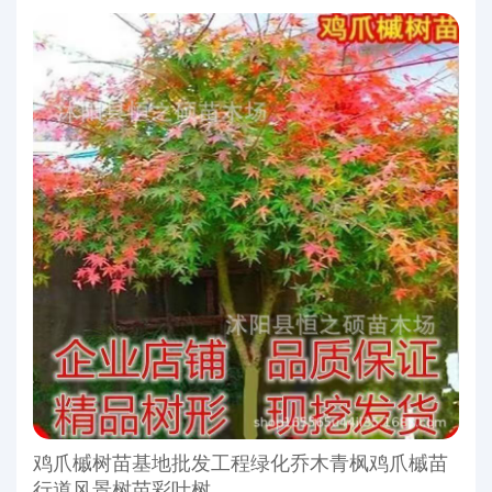
鸡爪槭树苗基地批发工程绿化乔木青枫鸡爪槭苗
行道风景树苗彩叶树