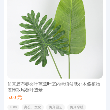
仿真胶布春羽叶芭蕉叶室内绿植盆栽乔木假植物
装饰散尾葵叶造景
5.00 元
1688
办公、文化
仿真园艺
仿真绿植