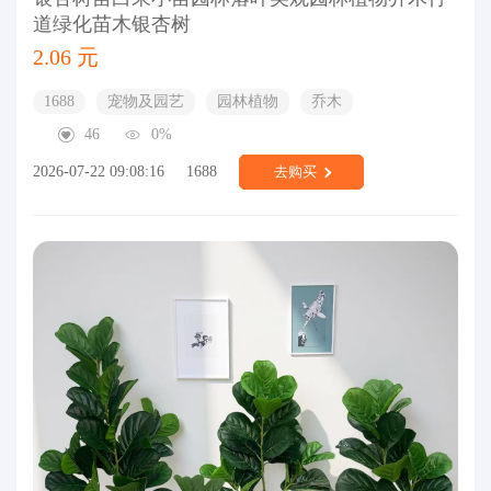
道绿化苗木银杏树
2.06 元
1688
宠物及园艺
园林植物
乔木
46
0%
2026-07-22 09:08:16
1688
去购买