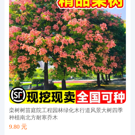
栾树树苗庭院工程园林绿化木行道风景大树四季
种植南北方耐寒乔木
9.80 元