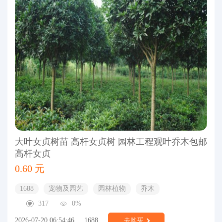
大叶女贞树苗 高杆女贞树 园林工程观叶乔木包邮
高杆女贞
0.60 元
1688
宠物及园艺
园林植物
乔木
317
0%
2026-07-20 06:54:46
1688
去购买