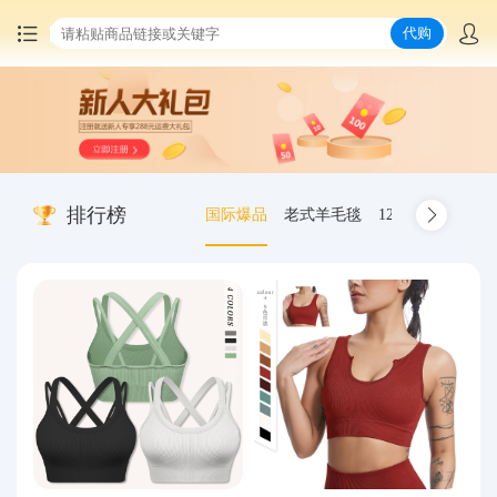
代购
首页
中国商品代购
排行榜
国际爆品
老式羊毛毯
12.00-20 truck inn
集运服务
爆品推荐
查询运单
最新公告
物流资讯