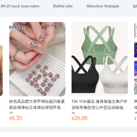
.00-20 truck inner tubes
Rabbit tube
Halterlose Strümpfe
Ip
粉色高品肥方美甲堆钻超闪春夏
TIK TOK爆品 健身瑜伽文胸户外
运
新款堆堆钻立体堆钻球指甲装饰
训练带胸垫背心外贸运动瑜伽服
品
女
0.35
20.00
¥
¥
¥