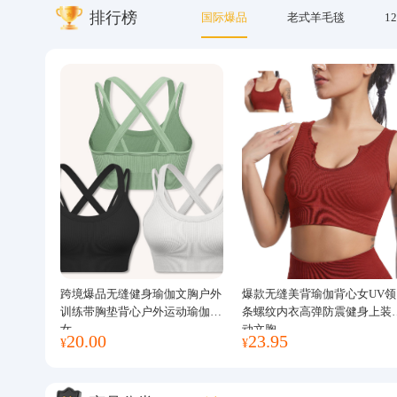
排行榜
国际爆品
老式羊毛毯
12
关于我们
跨境爆品无缝健身瑜伽文胸户外
爆款无缝美背瑜伽背心女UV领
训练带胸垫背心户外运动瑜伽服
条螺纹内衣高弹防震健身上装
女
动文胸
20.00
23.95
¥
¥