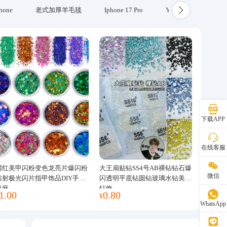
hone
老式加厚羊毛毯
Iphone 17 Pro
Yubikey
防火
下载APP
在线客服
网红美甲闪粉变色龙亮片爆闪粉
大王扇贴钻SS4号AB裸钻钻石爆
微信
镭射极光闪片指甲饰品DIY手工
闪透明平底钻圆钻玻璃水钻美甲
流麻
钻饰
1.00
0.80
¥
WhatsApp