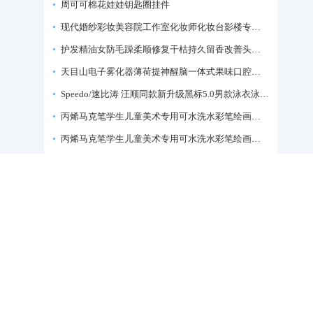
周可可棉花娃娃钥匙圈挂件
现代婚纱彩妆美容院工作室化妆师化妆台影楼专业化妆师专用梳妆台
护发精油女防毛躁柔顺修复干枯持久留香改善头发毛躁柔顺剂神器
天目山电子雾化器薄荷提神醒脑一体式果味口腔喷雾吸入式戒烟神器
Speedo/速比涛 汪顺同款新升级黑标5.0男款泳衣泳裤温泉游泳套装
丙烯马克笔学生儿童美术专用可水洗水彩笔绘画彩色涂鸦画笔不透色可叠色防水手绘diy丙烯颜料笔水性填色笔
丙烯马克笔学生儿童美术专用可水洗水彩笔绘画彩色涂鸦画笔不透色可叠色防水手绘diy丙烯颜料笔水性填色笔
粉色冰丝防晒衣女款夏薄款户外防紫外线防晒服修身紧身短外套上衣
蜜桃乌龙茶包组合白桃水果茶小包袋装茶叶包冷泡茶泡水喝的东西
客服微信：13049844111
香港邮箱：HK@taojiyun.com