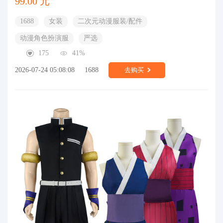
99.00 元
1688
女装
二次元动漫服装/配件
动漫角色扮演服
严选
175
41%
2026-07-24 05:08:08
1688
去购买