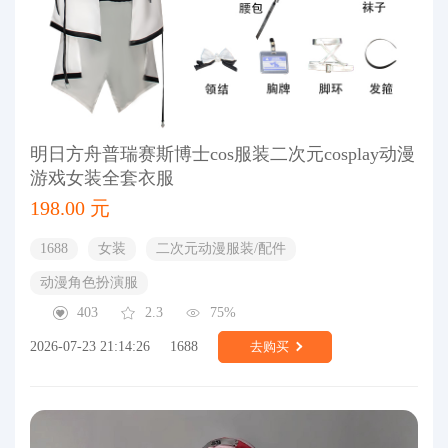
明日方舟普瑞赛斯博士cos服装二次元cosplay动漫
游戏女装全套衣服
198.00 元
1688
女装
二次元动漫服装/配件
动漫角色扮演服
403
2.3
75%
2026-07-23 21:14:26
1688
去购买