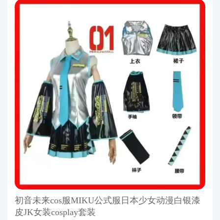
初音未来cos服MIKU公式服日本少女动漫白银漆
皮JK女装cosplay套装