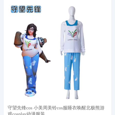
守望先锋cos 小美周美铃cos服睡衣唤醒北极熊游
戏cosplay动漫服装