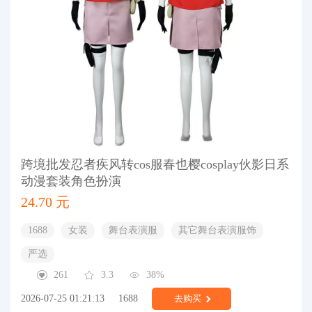
跨境批发忍者疾风转cos服春也樱cosplay伙影日系
动漫套装角色扮演
24.70 元
1688
女装
舞台表演服
其它舞台表演服饰
严选
261
3.3
38%
2026-07-25 01:21:13
1688
去购买