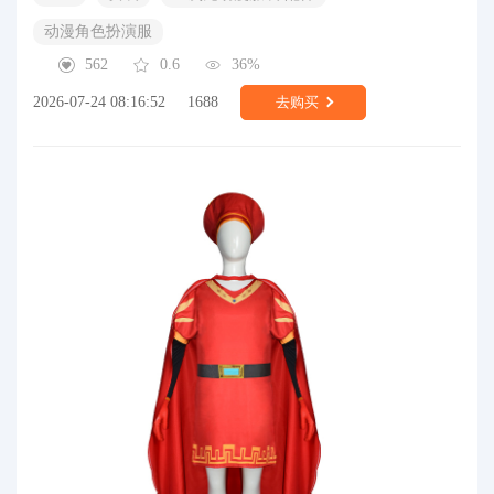
动漫角色扮演服
562
0.6
36%
2026-07-24 08:16:52
1688
去购买