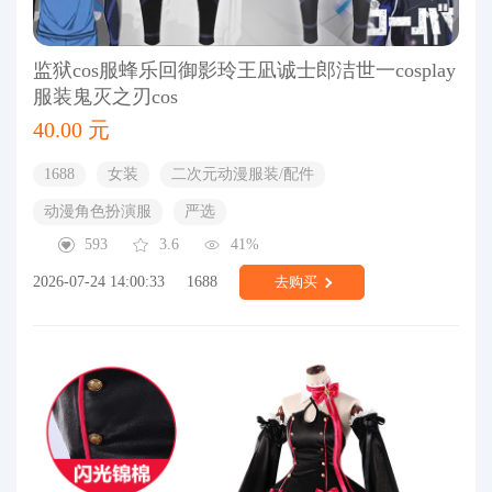
监狱cos服蜂乐回御影玲王凪诚士郎洁世一cosplay
服装鬼灭之刃cos
40.00 元
1688
女装
二次元动漫服装/配件
动漫角色扮演服
严选
593
3.6
41%
2026-07-24 14:00:33
1688
去购买