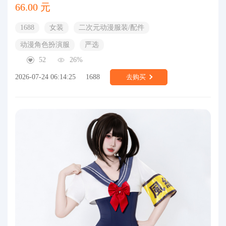
66.00 元
1688
女装
二次元动漫服装/配件
动漫角色扮演服
严选
52
26%
2026-07-24 06:14:25
1688
去购买