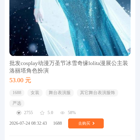
批发cosplay动漫万圣节冰雪奇缘lolita漫展公主装
洛丽塔角色扮演
53.00 元
1688
女装
舞台表演服
其它舞台表演服饰
严选
2755
5.0
58%
2026-07-24 08:32:43
1688
去购买