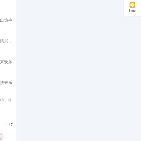
Line
出惊艳
情景，
来欢乐
快来乐
核实。好
1
/
7