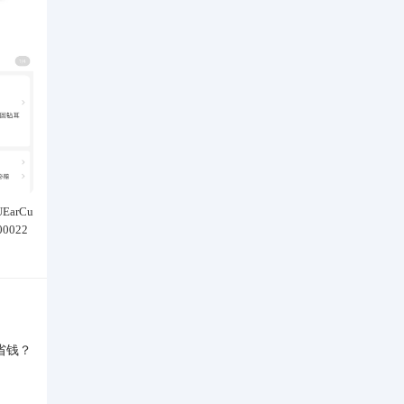
EarCu
氛雅·lulu款香薰喷雾喷衣服香水天
镇店之宝!!!超显瘦～四面弹
0022
然橙香香调柔和缺货爆款名香进口
筒牛仔裤
142.00
209.00
香料
¥
¥
省钱？
？