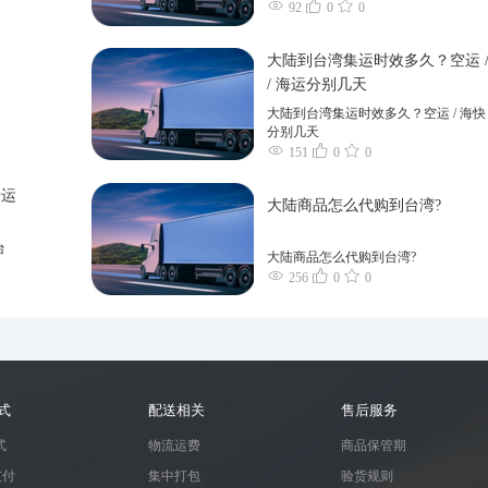
92
0
0
大陆到台湾集运时效多久？空运 /
/ 海运分别几天
大陆到台湾集运时效多久？空运 / 海快 
分别几天
151
0
0
转运
大陆商品怎么代购到台湾?
台
大陆商品怎么代购到台湾?
256
0
0
式
配送相关
售后服务
式
物流运费
商品保管期
支付
集中打包
验货规则