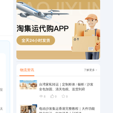
物流资讯
了解更多 >
台湾家私转运｜定制柜体 / 橱柜 / 沙发
全包加固、清关包税、送货到府
呈
8
0
0
太
电动沙发集运香港完整教程｜大件功能