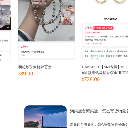
萌粒珍珠斜跨錬盲盒
HANSHSU·【Mel专属】NOU
89.90
ffs1颗圆钻耳扣香槟金HHE20
¥
728.00
¥
淘集运台湾集运，怎么寄货物最
淘集运台湾集运，怎么寄货物最省钱