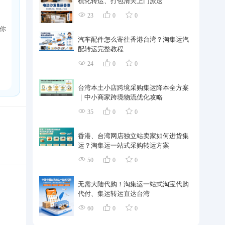
梳化转运、打包清关上门派送
23
0
0
你
汽车配件怎么寄往香港台湾？淘集运汽
配转运完整教程
24
0
0
台湾本土小店跨境采购集运降本全方案
｜中小商家跨境物流优化攻略
35
0
0
香港、台湾网店独立站卖家如何进货集
运？淘集运一站式采购转运方案
50
0
0
无需大陆代购！淘集运一站式淘宝代购
代付、集运转运直达台湾
60
0
0