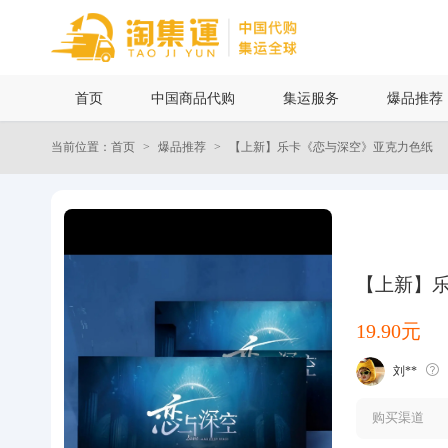
首页
首页
中国商品代购
集运服务
爆品推荐
中国商品代购
当前位置：首页
爆品推荐
【上新】乐卡《恋与深空》亚克力色纸
集运服务
爆品推荐
【上新】
查询运单
19.90元
最新公告
刘**
物流资讯
购买渠道
代购问答