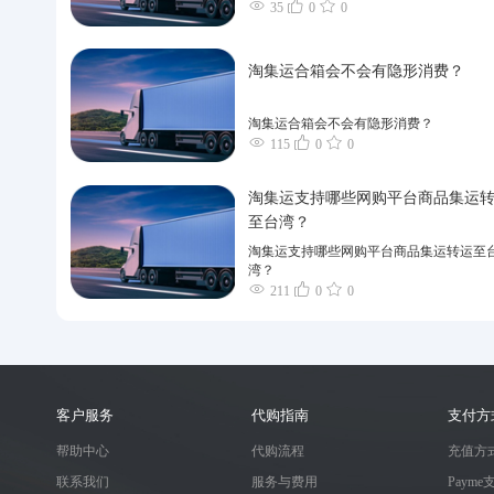
35
0
0
淘集运合箱会不会有隐形消费？
淘集运合箱会不会有隐形消费？
115
0
0
淘集运支持哪些网购平台商品集运
至台湾？
淘集运支持哪些网购平台商品集运转运至
湾？
211
0
0
客户服务
代购指南
支付方
帮助中心
代购流程
充值方
联系我们
服务与费用
Payme