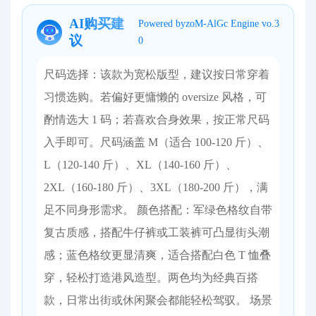
AI购买建
Powered byzoM-AlGc Engine vo.3
议
0
尺码选择：该款为宽松版型，建议按日常穿着
习惯选购。若偏好更慵懒的 oversize 风格，可
酌情选大 1 码；若喜欢合身效果，按正常尺码
入手即可。尺码涵盖 M（适合 100-120 斤）、
L（120-140 斤）、XL（140-160 斤）、
2XL（160-180 斤）、3XL（180-200 斤），满
足不同身形需求。 颜色搭配：军绿色格纹自带
复古质感，搭配牛仔裤或工装裤可凸显街头潮
感；蓝色格纹更显清爽，适合搭配白色 T 恤叠
穿，轻松打造港风造型。两色均为经典百搭
款，日常出街或休闲聚会都能轻松驾驭。 场景