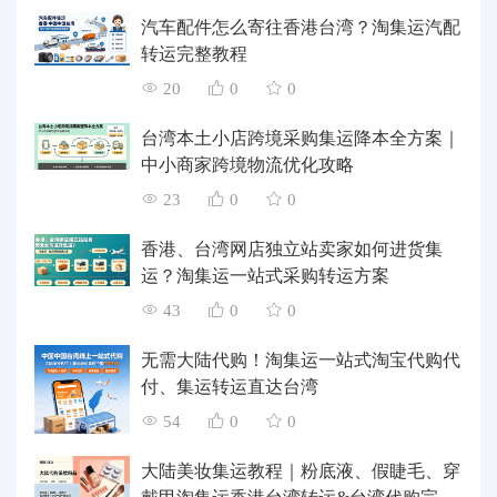
汽车配件怎么寄往香港台湾？淘集运汽配
转运完整教程
20
0
0
台湾本土小店跨境采购集运降本全方案｜
中小商家跨境物流优化攻略
23
0
0
香港、台湾网店独立站卖家如何进货集
运？淘集运一站式采购转运方案
43
0
0
无需大陆代购！淘集运一站式淘宝代购代
付、集运转运直达台湾
54
0
0
大陆美妆集运教程｜粉底液、假睫毛、穿