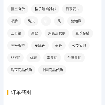
悟空有货
格子短袖衬衫
日系复古
潮牌
街头
bf
风
慵懒风
五分袖
男款
淘集运代购
夏季穿搭
宽松版型
军绿色
蓝色
公益宝贝
88VIP
优惠
淘集运
台湾集运
淘宝商品代购
中国商品代购
订单截图