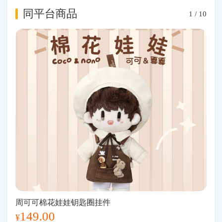
同平台商品
1
/
10
周可可棉花娃娃钥匙圈挂件
149.00
¥