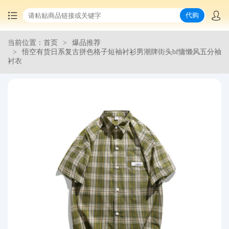
代购
当前位置：首页
爆品推荐
首页
悟空有货日系复古拼色格子短袖衬衫男潮牌街头bf慵懒风五分袖
衬衣
中国商品代购
集运服务
爆品推荐
查询运单
最新公告
物流资讯