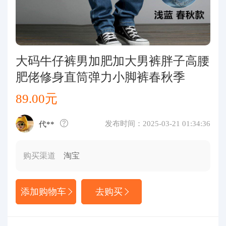
代购问答
关于我们
大码牛仔裤男加肥加大男裤胖子高腰
肥佬修身直筒弹力小脚裤春秋季
89.00元
发布时间：2025-03-21 01:34:36
代**
购买渠道
淘宝
添加购物车
去购买