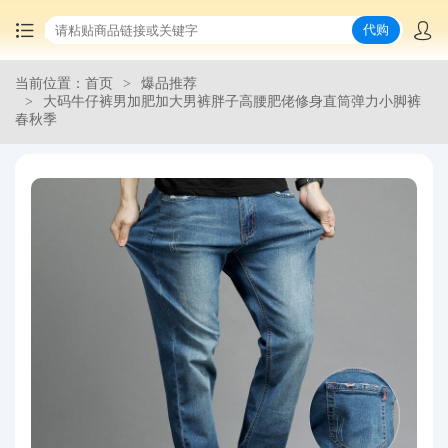
代购
当前位置：首页
爆品推荐
首页
大码牛仔裤男加肥加大男裤胖子高腰肥佬修身直筒弹力小脚裤
春秋季
中国商品代购
集运服务
爆品推荐
查询运单
最新公告
物流资讯