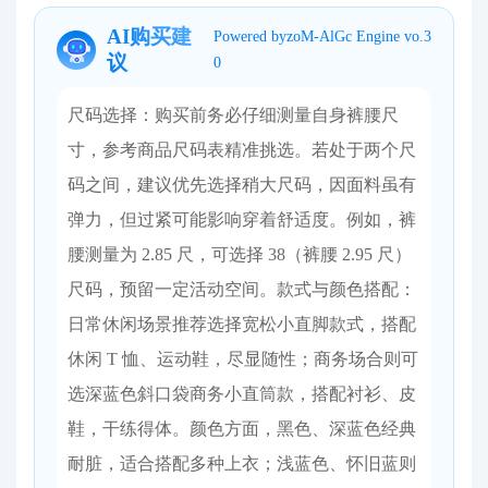
AI购买建
Powered byzoM-AlGc Engine vo.3
议
0
尺码选择：购买前务必仔细测量自身裤腰尺
寸，参考商品尺码表精准挑选。若处于两个尺
码之间，建议优先选择稍大尺码，因面料虽有
弹力，但过紧可能影响穿着舒适度。例如，裤
腰测量为 2.85 尺，可选择 38（裤腰 2.95 尺）
尺码，预留一定活动空间。​ 款式与颜色搭配：
日常休闲场景推荐选择宽松小直脚款式，搭配
休闲 T 恤、运动鞋，尽显随性；商务场合则可
选深蓝色斜口袋商务小直筒款，搭配衬衫、皮
鞋，干练得体。颜色方面，黑色、深蓝色经典
耐脏，适合搭配多种上衣；浅蓝色、怀旧蓝则