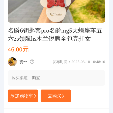
代购问答
关于我们
名爵6钥匙套pro名爵mg5天蝎座车五
六zs领航hs木兰锐腾全包壳扣女
46.00元
发布时间：2025-03-10 10:48:10
冀**
购买渠道
淘宝
添加购物车
去购买