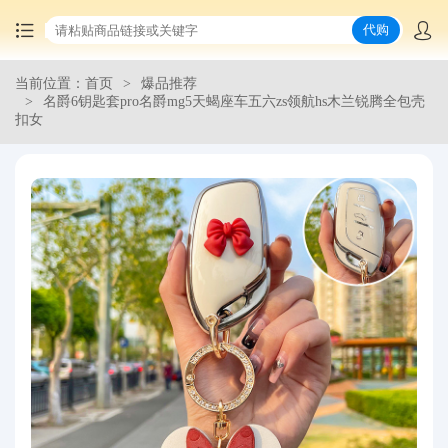
代购
当前位置：首页
爆品推荐
首页
名爵6钥匙套pro名爵mg5天蝎座车五六zs领航hs木兰锐腾全包壳
扣女
中国商品代购
集运服务
爆品推荐
查询运单
最新公告
物流资讯