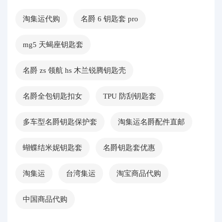
淘集运代购
名爵 6 钥匙套 pro
mg5 天蝎座钥匙套
名爵 zs 领航 hs 木兰锐腾钥匙壳
名爵全包钥匙扣女
TPU 防刮钥匙套
多车型名爵钥匙保护套
淘集运名爵配件直邮
蝴蝶结米妮钥匙套
名爵钥匙套优惠
淘集运
台湾集运
淘宝商品代购
中国商品代购