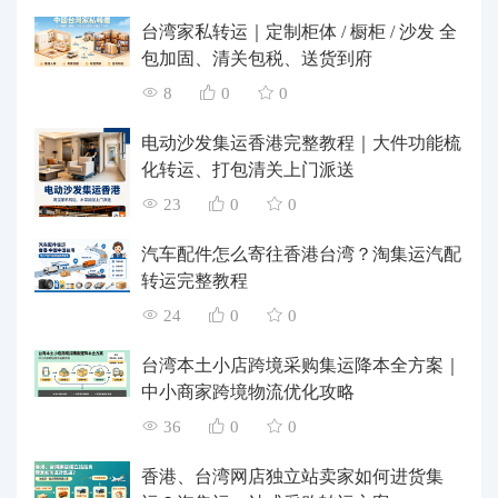
台湾家私转运｜定制柜体 / 橱柜 / 沙发 全
包加固、清关包税、送货到府
8
0
0
电动沙发集运香港完整教程｜大件功能梳
化转运、打包清关上门派送
23
0
0
汽车配件怎么寄往香港台湾？淘集运汽配
转运完整教程
24
0
0
台湾本土小店跨境采购集运降本全方案｜
中小商家跨境物流优化攻略
36
0
0
香港、台湾网店独立站卖家如何进货集