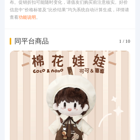
布。促销折扣可能随时变化，请值友们购买前注意核实。好价
信息中“价格标签及“比价结果”均为系统自动计算生成，详情请
查看
功能说明
。
同平台商品
1
/
10