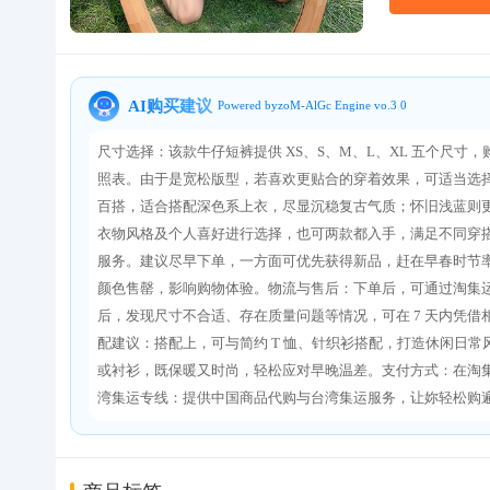
关于我们
AI购买建议
Powered byzoM-AlGc Engine vo.3 0
尺寸选择：该款牛仔短裤提供 XS、S、M、L、XL 五个尺
照表。由于是宽松版型，若喜欢更贴合的穿着效果，可适当选择
百搭，适合搭配深色系上衣，尽显沉稳复古气质；怀旧浅蓝则
衣物风格及个人喜好进行选择，也可两款都入手，满足不同穿搭需求
服务。建议尽早下单，一方面可优先获得新品，赶在早春时节
颜色售罄，影响购物体验。​ 物流与售后：下单后，可通过淘
后，发现尺寸不合适、存在质量问题等情况，可在 7 天内凭借
配建议：搭配上，可与简约 T 恤、针织衫搭配，打造休闲日
或衬衫，既保暖又时尚，轻松应对早晚温差。​ 支付方式：在
湾集运专线：提供中国商品代购与台湾集运服务，让妳轻松购