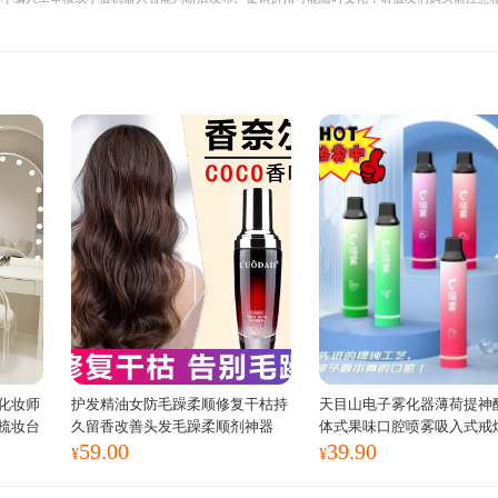
。
化妆师
护发精油女防毛躁柔顺修复干枯持
天目山电子雾化器薄荷提神
梳妆台
久留香改善头发毛躁柔顺剂神器
体式果味口腔喷雾吸入式戒
59.00
39.90
¥
¥