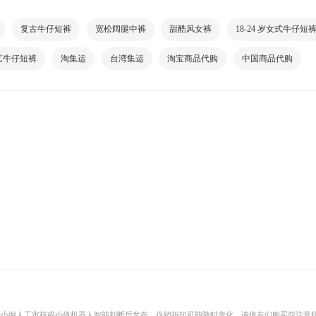
复古牛仔短裤
宽松阔腿中裤
甜酷风女裤
18-24 岁女式牛仔短
艺牛仔短裤
淘集运
台湾集运
淘宝商品代购
中国商品代购
经小编人工审核或小值机器人智能判断后发布。促销折扣可能随时变化，请值友们购买前注意