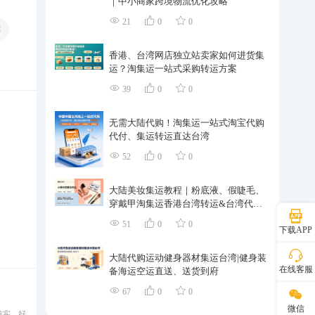
｜中小商家跨境物流优化攻略
21
0
0
裤
香港、台湾网店独立站卖家如何进货集
运？淘集运一站式采购转运方案
39
0
0
无需大陆代购！淘集运一站式淘宝代购
代付、集运转运直达台湾
52
0
0
大陆美妆集运教程｜粉底液、假睫毛、
穿戴甲淘集运香港台湾转运&台湾代购
完整指南
51
0
0
下载APP
大陆代购运动健身器材集运台湾|健身装
在线客服
备海运空运直送、送货到府
67
0
0
微信
核实。好