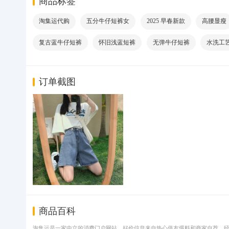
商品标签
淘集运代购
五分牛仔短裤女
2025 早春新款
高腰显瘦
复古蓝牛仔短裤
怀旧浅蓝短裤
无弹牛仔短裤
水洗工
订单截图
商品百科
淘集运是一家中立的消费门户网站，好价信息来自热心值友爆料和商家自荐，