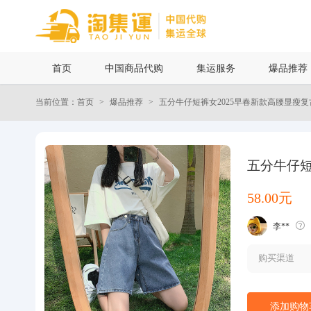
首页
首页
中国商品代购
集运服务
爆品推荐
中国商品代购
当前位置：首页
爆品推荐
五分牛仔短裤女2025早春新款高腰显瘦
集运服务
爆品推荐
五分牛仔短
58.00元
查询运单
李**
最新公告
购买渠道
物流资讯
添加购物
代购问答