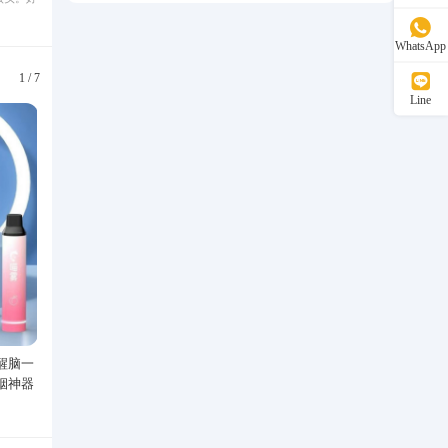
WhatsApp
1
/
7
Line
醒脑一
Speedo/速比涛 汪顺同款新升级黑
丙烯马克笔学生儿童美术专
烟神器
标5.0男款泳衣泳裤温泉游泳套装
洗水彩笔绘画彩色涂鸦画笔
529.00
47.40
可叠色防水手绘diy丙烯颜
¥
¥
性填色笔