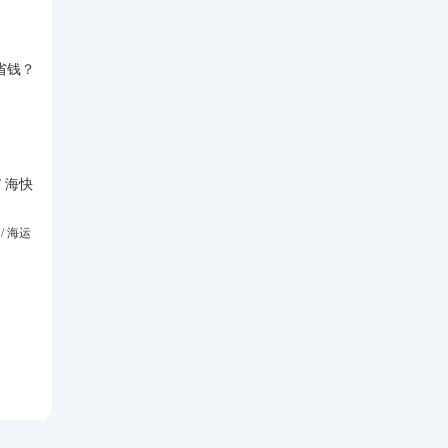
省钱？
？
 海快
/ 海运