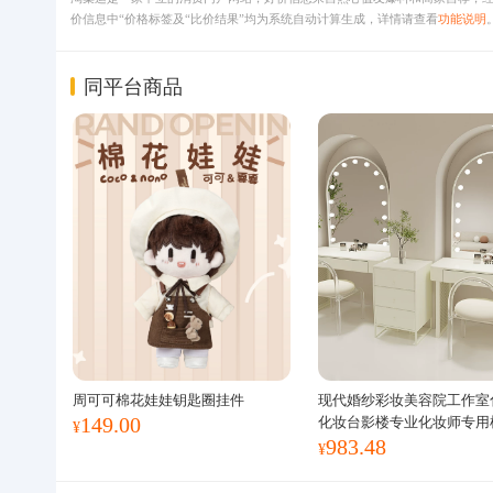
价信息中“价格标签及“比价结果”均为系统自动计算生成，详情请查看
功能说明
同平台商品
周可可棉花娃娃钥匙圈挂件
现代婚纱彩妆美容院工作室
149.00
化妆台影楼专业化妆师专用
¥
983.48
¥