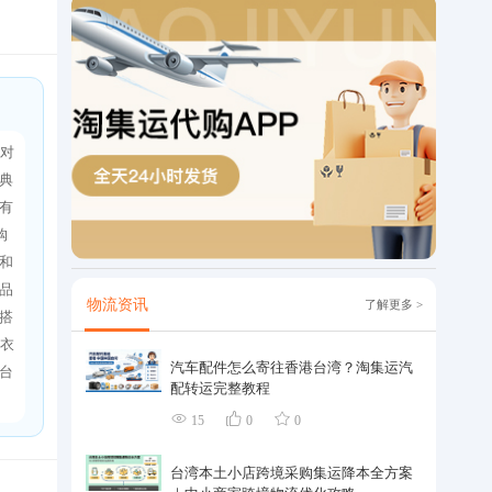
寸对
典
有
购
和
品
物流资讯
了解更多 >
搭
衣
汽车配件怎么寄往香港台湾？淘集运汽
台
配转运完整教程
15
0
0
台湾本土小店跨境采购集运降本全方案