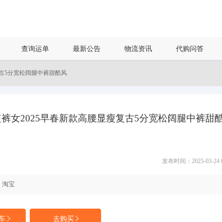
查询运单
最新公告
物流资讯
代购问答
复古5分宽松阔腿中裤甜酷风
裤女2025早春新款高腰显瘦复古5分宽松阔腿中裤甜
发布时间：2025-03-24 09
淘宝
车
去购买