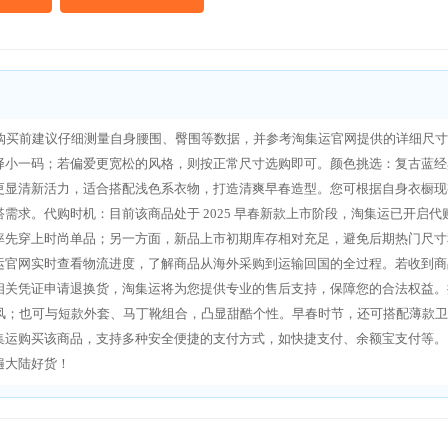
寸，购买前建议仔细测量自身腰围、臀围等数据，并参考淘集运官网提供的详细尺
小一码；若偏爱更宽松的风格，则按正常尺寸选购即可。​ 颜色挑选：复古蓝经
更显清新活力，适合搭配浅色系衣物，打造清爽早春造型。您可根据自身衣橱现
。​ 代购时机：目前该商品处于 2025 早春新款上市阶段，淘集运已开启代
率先穿上时尚单品；另一方面，新品上市初期库存相对充足，避免后期热门尺寸
集运官网实时查看物流进度，了解商品从海外采购到运输回国的全过程。若收到商
相关凭证申请退换货，淘集运将为您提供专业的售后支持，保障您的合法权益。​ 
常风；也可与短款外套、马丁靴组合，凸显甜酷个性。早春时节，还可搭配薄款卫
淘集运购买该商品，支持多种安全便捷的支付方式，如快捷支付、余额宝支付等。
遍大陆好货！