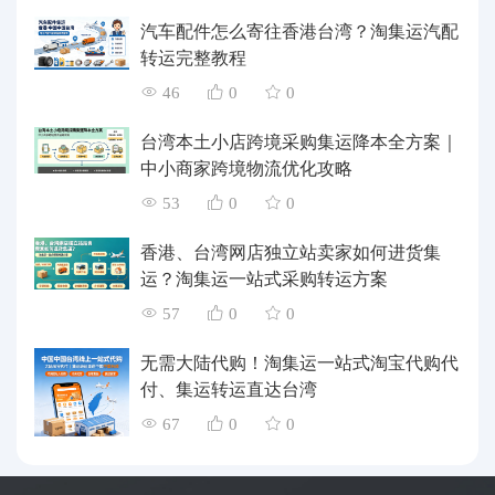
汽车配件怎么寄往香港台湾？淘集运汽配
转运完整教程
46
0
0
台湾本土小店跨境采购集运降本全方案｜
中小商家跨境物流优化攻略
53
0
0
香港、台湾网店独立站卖家如何进货集
运？淘集运一站式采购转运方案
57
0
0
无需大陆代购！淘集运一站式淘宝代购代
付、集运转运直达台湾
67
0
0