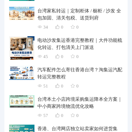
台湾家私转运｜定制柜体 / 橱柜 / 沙发 全
包加固、清关包税、送货到府
34
0
0
电动沙发集运香港完整教程｜大件功能梳
化转运、打包清关上门派送
45
0
0
汽车配件怎么寄往香港台湾？淘集运汽配
转运完整教程
51
0
0
台湾本土小店跨境采购集运降本全方案｜
中小商家跨境物流优化攻略
57
0
0
香港、台湾网店独立站卖家如何进货集