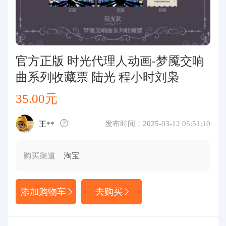
代购问答
关于我们
官方正版 时光代理人动画-梦魇交响
曲系列收藏票 陆光 程小时刘枭
35.00元
发布时间：2025-03-12 05:51:10
王**
购买渠道
淘宝
添加购物车
去购买