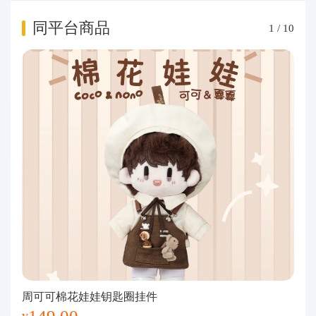
同平台商品
1
/
10
周可可棉花娃娃钥匙圈挂件