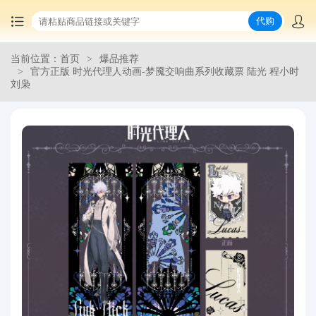
代购
当前位置：首页
爆品推荐
首页
官方正版 时光代理人动画-梦魇交响曲系列收藏票 陆光 程小时
刘枭
中国商品代购
集运服务
爆品推荐
查询运单
最新公告
物流资讯