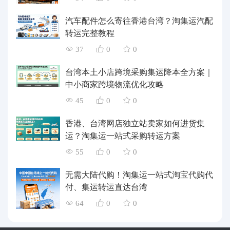
汽车配件怎么寄往香港台湾？淘集运汽配
转运完整教程
37
0
0
台湾本土小店跨境采购集运降本全方案｜
中小商家跨境物流优化攻略
45
0
0
香港、台湾网店独立站卖家如何进货集
运？淘集运一站式采购转运方案
55
0
0
无需大陆代购！淘集运一站式淘宝代购代
付、集运转运直达台湾
64
0
0