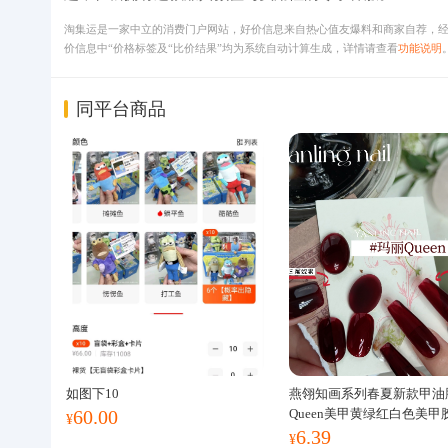
淘集运是一家中立的消费门户网站，好价信息来自热心值友爆料和商家自荐，
价信息中“价格标签及“比价结果”均为系统自动计算生成，详情请查看
功能说明
同平台商品
如图下10
燕翎知画系列春夏新款甲油
60.00
Queen美甲黄绿红白色美甲
¥
6.39
¥