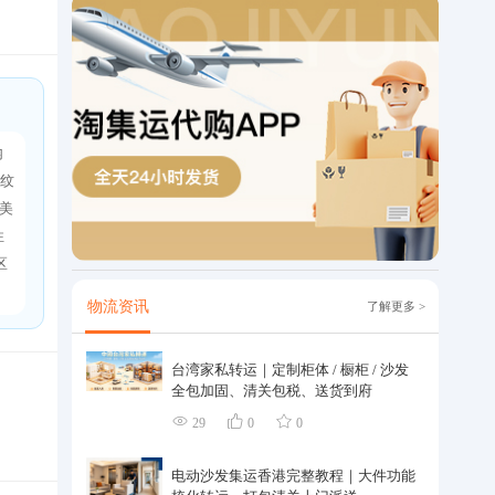
内
条纹
美
性
区
物流资讯
了解更多 >
台湾家私转运｜定制柜体 / 橱柜 / 沙发
全包加固、清关包税、送货到府
29
0
0
电动沙发集运香港完整教程｜大件功能