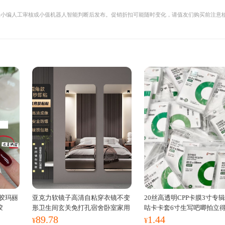
经小编人工审核或小值机器人智能判断后发布。促销折扣可能随时变化，请值友们购买前注意
。
胶玛丽
亚克力软镜子高清自粘穿衣镜不变
20丝高透明CPP卡膜3寸专
胶
形卫生间玄关免打孔宿舍卧室家用
咕卡卡套6寸生写吧唧拍立
89.78
1.44
花
¥
¥