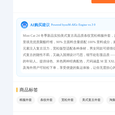
关于我们
AI购买建议
Powered byzoM-AlGc Engine vo.3 0
Mint Cat 24 冬季新品实拍美式复古高品质条纹宽松棉
里填充优质聚酯纤维，90% 主面料含量搭配 100% 里料
元素注入复古活力，宽松版型适配各种身材，男女同款可搭情
式复古的随性不羁，又融入国潮设计巧思，细节处彰显品质 —— 
的年轻人。提供绿色、米色两种经典配色，尺码涵盖 M 至 X
及海外用户可轻松下单，享受便捷的集运体验，让你无需担心
商品标签
棉服外套
条纹外套
宽松外套
美式复古外套
淘