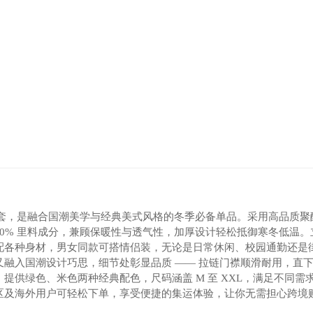
松棉服外套，是融合国潮美学与经典美式风格的冬季必备单品。采用高品质聚
100% 里料成分，兼顾保暖性与透气性，加厚设计轻松抵御寒冬低温。
配各种身材，男女同款可搭情侣装，无论是日常休闲、校园通勤还是
融入国潮设计巧思，细节处彰显品质 —— 拉链门襟顺滑耐用，直
人。提供绿色、米色两种经典配色，尺码涵盖 M 至 XXL，满足不同需
区及海外用户可轻松下单，享受便捷的集运体验，让你无需担心跨境