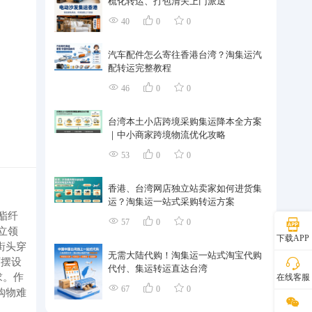
梳化转运、打包清关上门派送
40
0
0
汽车配件怎么寄往香港台湾？淘集运汽
配转运完整教程
46
0
0
台湾本土小店跨境采购集运降本全方案
｜中小商家跨境物流优化攻略
53
0
0
香港、台湾网店独立站卖家如何进货集
运？淘集运一站式采购转运方案
酯纤
57
0
0
立领
下载APP
街头穿
无需大陆代购！淘集运一站式淘宝代购
下摆设
代付、集运转运直达台湾
求。作
在线客服
67
0
0
购物难