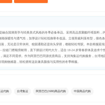
服外套，是融合国潮美学与经典美式风格的冬季必备单品。采用高品质聚酯纤维面料，
成分，兼顾保暖性与透气性，加厚设计轻松抵御寒冬低温。立领剪裁利落有型，撞色
侣装，无论是日常休闲、校园通勤还是街头穿搭，都能轻松驾驭。本款棉服延续
拉链门襟顺滑耐用，直下摆设计简约大方，适合 18-24 岁青春群体及追求个
XL，满足不同需求。作为阿里巴巴同源优质商品，支持淘集运代购服务，台湾地
跨境购物难题，轻松拥有这款兼具颜值与实用性的冬季棉服。
集运代购
台湾集运
阿里巴巴(1688)商品代购
中国商品代购