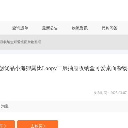
查询运单
最新公告
物流资讯
代购问答
层抽屉收纳盒可爱桌面杂物整理
O名创优品小海狸露比Loopy三层抽屉收纳盒可爱桌面杂
发布时间：2025-03-07 14
淘宝
车
去购买