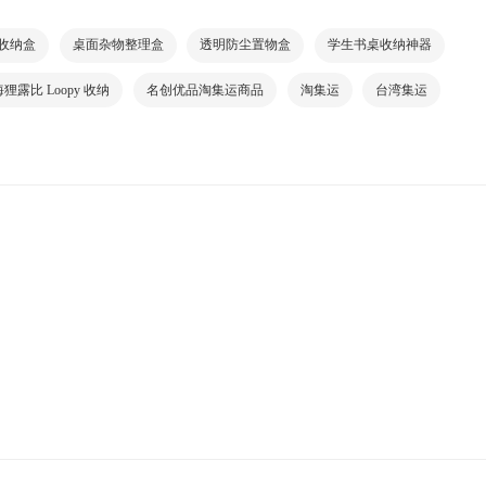
收纳盒
桌面杂物整理盒
透明防尘置物盒
学生书桌收纳神器
狸露比 Loopy 收纳
名创优品淘集运商品
淘集运
台湾集运