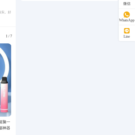
微信
核实。好
WhatsApp
1
/
7
Line
醒脑一
Speedo/速比涛 汪顺同款新升级黑
丙烯马克笔学生儿童美术专
烟神器
标5.0男款泳衣泳裤温泉游泳套装
洗水彩笔绘画彩色涂鸦画笔
529.00
47.40
可叠色防水手绘diy丙烯颜