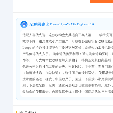
关于我们
AI购买建议
Powered byzoM-AlGc Engine vo.3 0
适配人群优先选：这款收纳盒尤其适合三类人群 —— 学生党
效率下降；租房党或小户型住户，可放在卧室梳妆台收纳化妆
Loopy 的卡通设计能契合可爱风家居装修，既是收纳工具
产品值得优先入手。 淘集运优势要利用：通过淘集运购买时
饰等），可先将本款收纳盒加入购物车，待挑选完其他商品后
包裹分别运输可能出现的丢失、损坏风险。下单前可查看 “我
（如普通快递、加急快递），确保商品能按时送达。 使用场
放常用的铅笔、橡皮，中层放尺子、圆规，下层放不常用的便
刷，下层放发圈、发夹，通过分层规划让收纳更有条理。此外，
收纳盒的使用寿命。台湾集运专线：提供中国商品代购与台湾