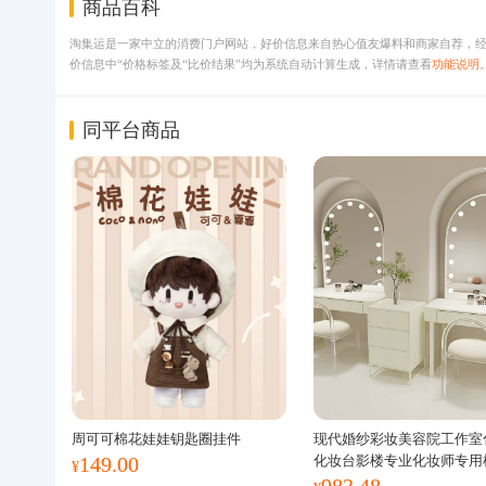
商品百科
淘集运是一家中立的消费门户网站，好价信息来自热心值友爆料和商家自荐，
价信息中“价格标签及“比价结果”均为系统自动计算生成，详情请查看
功能说明
同平台商品
周可可棉花娃娃钥匙圈挂件
现代婚纱彩妆美容院工作室
149.00
化妆台影楼专业化妆师专用
¥
983.48