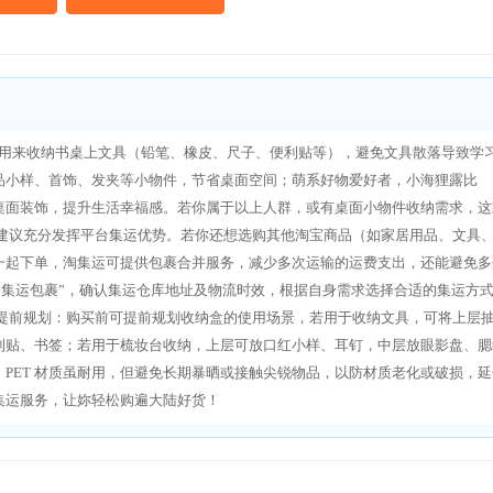
可用来收纳书桌上文具（铅笔、橡皮、尺子、便利贴等），避免文具散落导致学
品小样、首饰、发夹等小物件，节省桌面空间；萌系好物爱好者，小海狸露比
也是桌面装饰，提升生活幸福感。若你属于以上人群，或有桌面小物件收纳需求，这
，建议充分发挥平台集运优势。若你还想选购其他淘宝商品（如家居用品、文具
一起下单，淘集运可提供包裹合并服务，减少多次运输的运费支出，还能避免多
的集运包裹”，确认集运仓库地址及物流时效，根据自身需求选择合适的集运方
景提前规划：购买前可提前规划收纳盒的使用场景，若用于收纳文具，可将上层
利贴、书签；若用于梳妆台收纳，上层可放口红小样、耳钉，中层放眼影盘、腮
PET 材质虽耐用，但避免长期暴晒或接触尖锐物品，以防材质老化或破损，延
集运服务，让妳轻松购遍大陆好货！