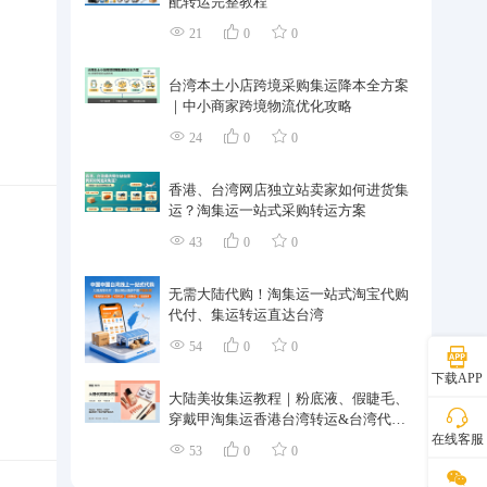
配转运完整教程
21
0
0
台湾本土小店跨境采购集运降本全方案
｜中小商家跨境物流优化攻略
24
0
0
香港、台湾网店独立站卖家如何进货集
运？淘集运一站式采购转运方案
43
0
0
无需大陆代购！淘集运一站式淘宝代购
代付、集运转运直达台湾
54
0
0
下载APP
大陆美妆集运教程｜粉底液、假睫毛、
穿戴甲淘集运香港台湾转运&台湾代购
在线客服
完整指南
53
0
0