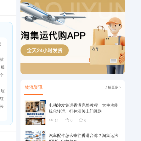
习
款
、服
个
式
物流资讯
了解更多 >
抽屉
红
电动沙发集运香港完整教程｜大件功能
长
梳化转运、打包清关上门派送
14
0
0
汽车配件怎么寄往香港台湾？淘集运汽