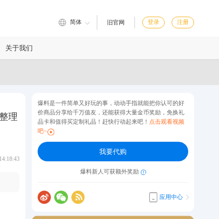
简体
登录
注册
旧官网
关于我们
爆料是一件简单又好玩的事，动动手指就能把你认可的好
价商品分享给千万值友，还能获得大量金币奖励，免换礼
物整理
品卡和值得买定制礼品！赶快行动起来吧！
点击观看视频
吧~
我要代购
:18:43
爆料新人可获额外奖励
应用中心