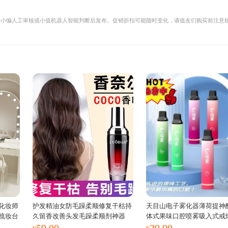
经小编人工审核或小值机器人智能判断后发布。促销折扣可能随时变化，请值友们购买前注意
。
化妆师
护发精油女防毛躁柔顺修复干枯持
天目山电子雾化器薄荷提神
梳妆台
久留香改善头发毛躁柔顺剂神器
体式果味口腔喷雾吸入式戒
59.00
39.90