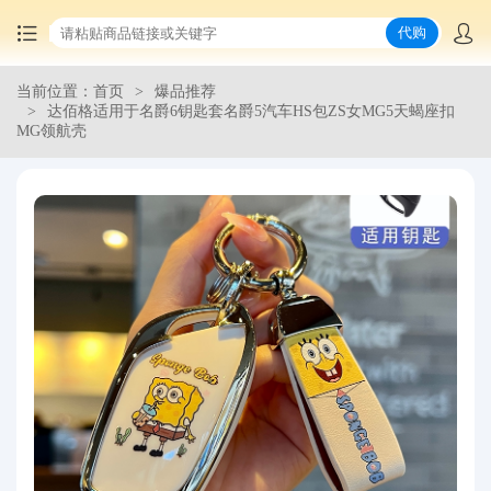
代购
当前位置：首页
爆品推荐
首页
达佰格适用于名爵6钥匙套名爵5汽车HS包ZS女MG5天蝎座扣
MG领航壳
中国商品代购
集运服务
爆品推荐
查询运单
最新公告
物流资讯