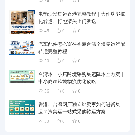
34
0
0
电动沙发集运香港完整教程｜大件功能梳
化转运、打包清关上门派送
45
0
0
汽车配件怎么寄往香港台湾？淘集运汽配
转运完整教程
50
0
0
台湾本土小店跨境采购集运降本全方案｜
中小商家跨境物流优化攻略
56
0
0
香港、台湾网店独立站卖家如何进货集
运？淘集运一站式采购转运方案
59
0
0