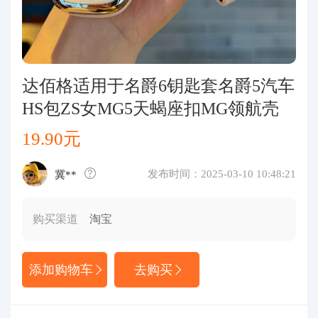
代购问答
关于我们
达佰格适用于名爵6钥匙套名爵5汽车
HS包ZS女MG5天蝎座扣MG领航壳
19.90元
发布时间：2025-03-10 10:48:21
冀**
购买渠道
淘宝
添加购物车
去购买