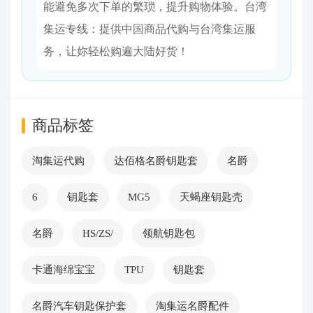
能避免多次下单的繁琐，提升购物体验。台湾
集运专线：提供中国商品代购与台湾集运服
务，让妳轻松购遍大陆好货！
商品标签
淘集运代购
达佰格名爵钥匙套
名爵
6
钥匙套
MG5
天蝎座钥匙壳
名爵
HS/ZS/
领航钥匙包
卡通海绵宝宝
TPU
钥匙套
名爵汽车钥匙保护套
淘集运名爵配件