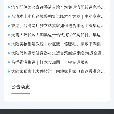
汽车配件怎么寄往香港台湾？淘集运汽配转运完整教程
台湾本土小店跨境采购集运降本全方案｜中小商家跨境物流优化攻略
香港、台湾网店独立站卖家如何进货集运？淘集运一站式采购转运方案
无需大陆代购！淘集运一站式淘宝代购代付、集运转运直达台湾
大陆美妆集运教程｜粉底液、假睫毛、穿戴甲淘集运香港台湾转运&台湾代购完整指南
大陆代购运动健身器材集运台湾|健身装备海运空运直送、送货到府
马桶香港集运｜打木架加固｜一键转运服务
大陆家私家电大件转运｜内地家具家电直达香港台湾送货上府
公告动态