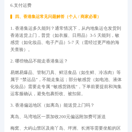
6.支付运费
四、香港集运常见问题解答（个人 / 商家必看）​
1. 香港集运多久能到？通常情况下，从内地集运仓发货到
香港送货上门，普货（如衣服、日用品）3-5 天能到，敏
感货（如化妆品、电子产品）5-7 天（需经过更严格的海
关查验）。​
2. 哪些物品不能走香港集运？​
易燃易爆品、管制刀具、鲜活食品（如生鲜、冷冻肉）等
属于 “禁运品”，不能走集运；部分敏感货（如电池、液体
化妆品）需要走专属 “敏感货路线”，下单前要提前和淘集
运客服确认，避免包裹拒收、被扣留。​
3. 香港偏远地区（如离岛）能送货上门吗？​
离岛、马湾地区一票加收200元偏远附加费可派送
梅窝、大屿山禁区及南丫岛、坪洲、长洲等需要坐船的区