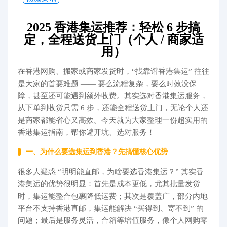
代购问答
2025 香港集运推荐：轻松 6 步搞
关于我们
定，全程送货上门（个人 / 商家适
用）​
在香港网购、搬家或商家发货时，“找靠谱香港集运” 往往
是大家的首要难题 —— 要么流程复杂，要么时效没保
障，甚至还可能遇到额外收费。其实选对香港集运服务，
从下单到收货只需 6 步，还能全程送货上门，无论个人还
是商家都能省心又高效。今天就为大家整理一份超实用的
香港集运指南，帮你避开坑、选对服务！​
一、为什么要选集运到香港？先搞懂核心优势​
很多人疑惑 “明明能直邮，为啥要选香港集运？” 其实香
港集运的优势很明显：首先是成本更低，尤其批量发货
时，集运能整合包裹降低运费；其次是覆盖广，部分内地
平台不支持香港直邮，集运能解决 “买得到、寄不到” 的
问题；最后是服务灵活，合箱等增值服务，像个人网购零