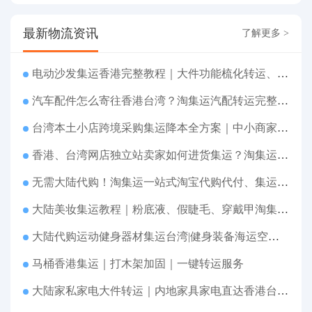
最新物流资讯
了解更多 >
电动沙发集运香港完整教程｜大件功能梳化转运、打包清关上门派送
汽车配件怎么寄往香港台湾？淘集运汽配转运完整教程
台湾本土小店跨境采购集运降本全方案｜中小商家跨境物流优化攻略
香港、台湾网店独立站卖家如何进货集运？淘集运一站式采购转运方案
无需大陆代购！淘集运一站式淘宝代购代付、集运转运直达台湾
大陆美妆集运教程｜粉底液、假睫毛、穿戴甲淘集运香港台湾转运&台湾代购完整指南
大陆代购运动健身器材集运台湾|健身装备海运空运直送、送货到府
马桶香港集运｜打木架加固｜一键转运服务
大陆家私家电大件转运｜内地家具家电直达香港台湾送货上府