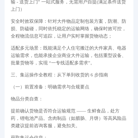
输 - 送货上门” 一站式服务，无需用户自提(满足条件送货
上门）
安全时效双保障：针对大件物品定制包装方案，防潮、防
损、防磕碰，同时依托稳定的运输网络，确保时效可控，
全程物流信息可追踪，让用户实时掌握货物动态；
适配多元场景：既能满足个人住宅搬迁的大件家具、电器
运输需求，也能承接企业商业大件运输，包括重型设备、
批量货物等，实现 “一专线适配多需求”。
三、集运操作全教程：从下单到收货的 6 步指南
（一）前置准备：明确需求与合规要点
物品分类自查：
提前确认货物是否符合运输规范 —— 生鲜食品，处方
药，锂电池产品。含肉制品（如腊肠、月饼）等高风险品
类建议提前咨询客服，避免扣关。
获取集运仓信息：