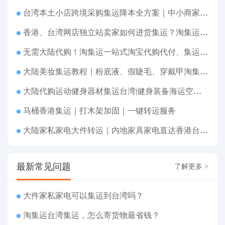
台湾本土小店跨境采购集运降本全方案｜中小商家跨境物流优化攻略
香港、台湾网店独立站卖家如何进货集运？淘集运一站式采购转运方案
无需大陆代购！淘集运一站式淘宝代购代付、集运转运直达台湾
大陆美妆集运教程｜粉底液、假睫毛、穿戴甲淘集运香港台湾转运&台湾代购完整指南
大陆代购运动健身器材集运台湾|健身装备海运空运直送、送货到府
马桶香港集运｜打木架加固｜一键转运服务
大陆家私家电大件转运｜内地家具家电直达香港台湾送货上府
最新常见问题
了解更多 >
大件家私家电可以集运到台湾吗？
淘集运台湾集运，怎么寄货物最省钱？