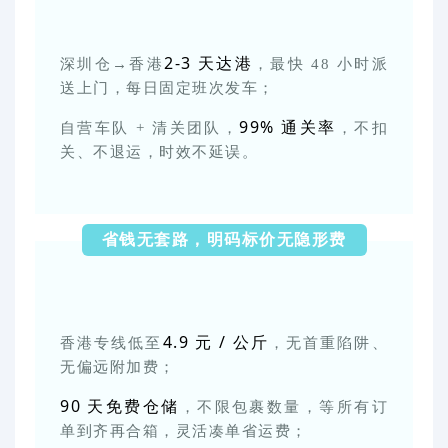
2-3 天达港
深圳仓→香港
，最快 48 小时派
送上门，每日固定班次发车；
99% 通关率
自营车队 + 清关团队，
，不扣
关、不退运，时效不延误。
省钱无套路，明码标价无隐形费
4.9 元 / 公斤
香港专线低至
，无首重陷阱、
无偏远附加费；
90 天免费仓储
，不限包裹数量，等所有订
单到齐再合箱，灵活凑单省运费；