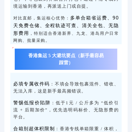
境运输到香港，再派送上门或自提。
多单合箱省运费、90
对比直邮，集运核心优势：
天免费仓储、全程轨迹可查、清关全包、无隐
形费用
，特别适合香港新界、九龙、港岛用户日常
网购、批量采购。
香港集运 5 大避坑要点（新手最容易
踩雷）
必填专属收件码
：不填会导致包裹混件、错收、
无法入库，这是新手最高频错误。
警惕低报价陷阱
：低于1元 / 公斤多为 “低价引
流 + 后期加价”，优先选明码标价、无隐形费的
平台。
合箱别超体积限制
：香港专线单箱限重 / 体积，