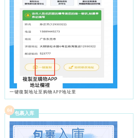
一键復製地址至购物APP地址里
0
4
包裹入库