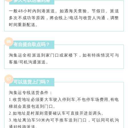
多久可以运输到港
一般48小时內到港派送。如遇海关查验、节假日、派送
多次不成功等原因，將会线上/电话与收货人沟通，调整
时间重新配送。
0
6
有自提自取点吗？
淘集运全程派送到家门口或家楼下，如有特殊情况可与
客服/司机沟通派送。
0
7
可以送货上门吗？
淘集运专线送货条件：
1.收货地址必须要大车驶入停到车,不包停车场费用,有电
梯就会直接包送到门口。
2.如地址是村屋则需要確认车可直接开进並调头。
3.地址离泊车50米內可手推车送到门口，可以同司机沟
通好线路派送。